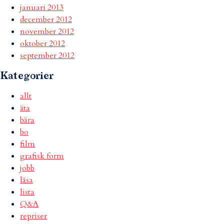
januari 2013
december 2012
november 2012
oktober 2012
september 2012
Kategorier
allt
äta
bära
bo
film
grafisk form
jobb
läsa
lista
Q&A
repriser