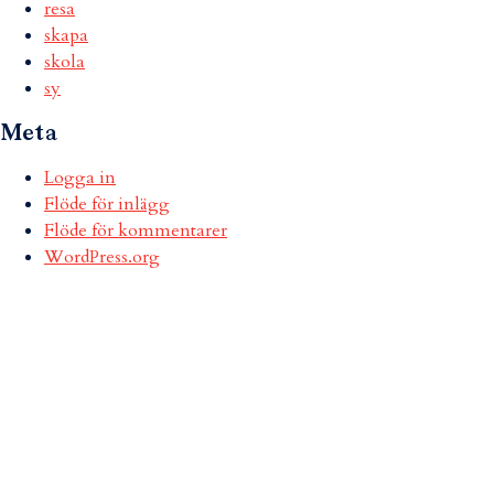
resa
skapa
skola
sy
Meta
Logga in
Flöde för inlägg
Flöde för kommentarer
WordPress.org