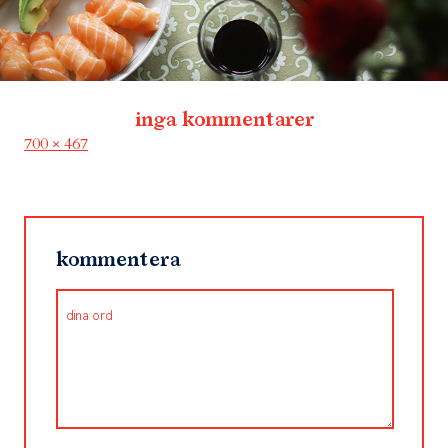
inga kommentarer
Full
700 × 467
size
kommentera