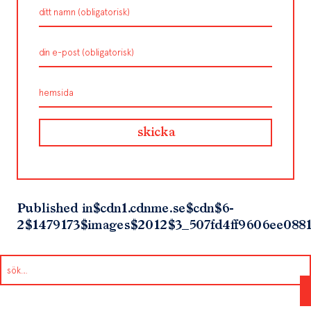
Published in
$cdn1.cdnme.se$cdn$6-
2$1479173$images$2012$3_507fd4ff9606ee088