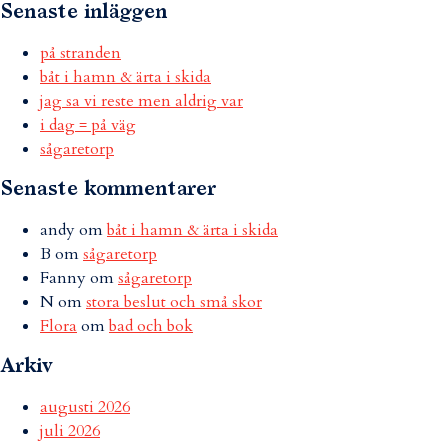
Senaste inläggen
på stranden
båt i hamn & ärta i skida
jag sa vi reste men aldrig var
i dag = på väg
sågaretorp
Senaste kommentarer
andy
om
båt i hamn & ärta i skida
B
om
sågaretorp
Fanny
om
sågaretorp
N
om
stora beslut och små skor
Flora
om
bad och bok
Arkiv
augusti 2026
juli 2026