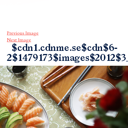
Previous Image
Next Image
$cdn1.cdnme.se$cdn$6-
2$1479173$images$2012$3