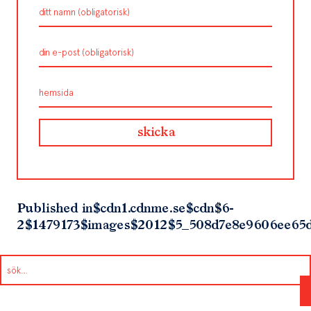
Published in
$cdn1.cdnme.se$cdn$6-
2$1479173$images$2012$5_508d7e8e9606ee65