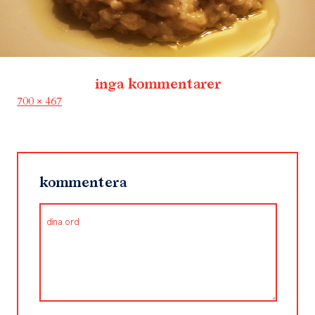
inga kommentarer
Full
700 × 467
size
kommentera