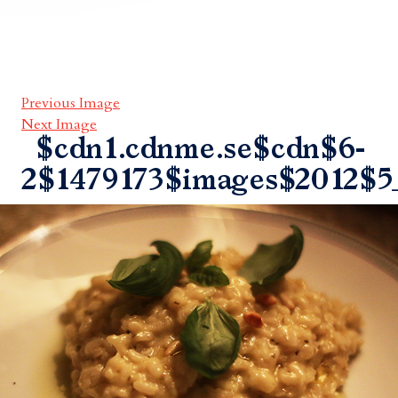
Previous Image
Next Image
$cdn1.cdnme.se$cdn$6-
2$1479173$images$2012$5