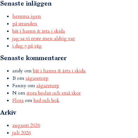
Senaste inläggen
hemma igen
på stranden
båt i hamn & ärta i skida
jag sa vi reste men aldrig var
i dag = på väg
Senaste kommentarer
andy
om
båt i hamn & ärta i skida
B
om
sågaretorp
Fanny
om
sågaretorp
N
om
stora beslut och små skor
Flora
om
bad och bok
Arkiv
augusti 2026
juli 2026