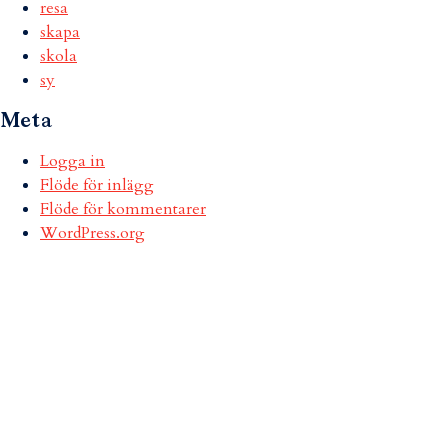
resa
skapa
skola
sy
Meta
Logga in
Flöde för inlägg
Flöde för kommentarer
WordPress.org