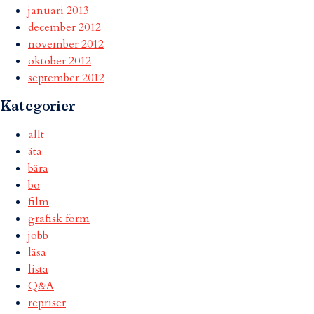
januari 2013
december 2012
november 2012
oktober 2012
september 2012
Kategorier
allt
äta
bära
bo
film
grafisk form
jobb
läsa
lista
Q&A
repriser