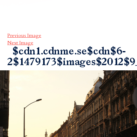
Previous Image
Next Image
$cdn1.cdnme.se$cdn$6-
2$1479173$images$2012$9