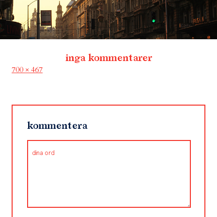
inga kommentarer
Full
700 × 467
size
kommentera