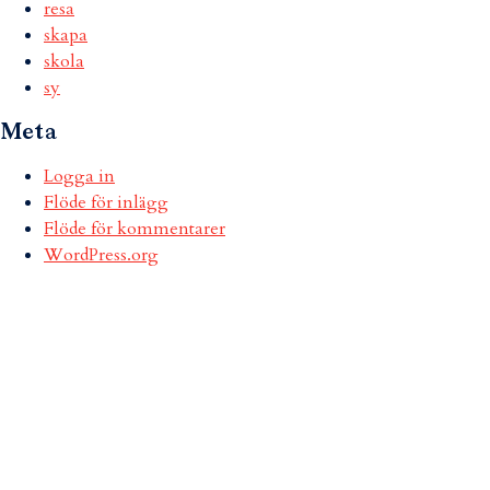
resa
skapa
skola
sy
Meta
Logga in
Flöde för inlägg
Flöde för kommentarer
WordPress.org