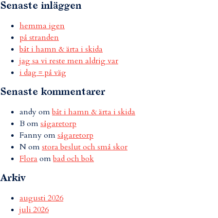
Senaste inläggen
hemma igen
på stranden
båt i hamn & ärta i skida
jag sa vi reste men aldrig var
i dag = på väg
Senaste kommentarer
andy
om
båt i hamn & ärta i skida
B
om
sågaretorp
Fanny
om
sågaretorp
N
om
stora beslut och små skor
Flora
om
bad och bok
Arkiv
augusti 2026
juli 2026