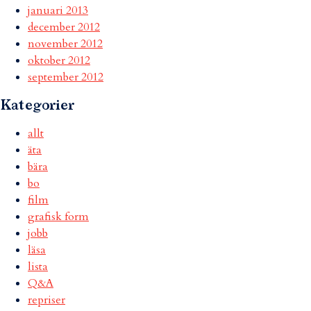
januari 2013
december 2012
november 2012
oktober 2012
september 2012
Kategorier
allt
äta
bära
bo
film
grafisk form
jobb
läsa
lista
Q&A
repriser