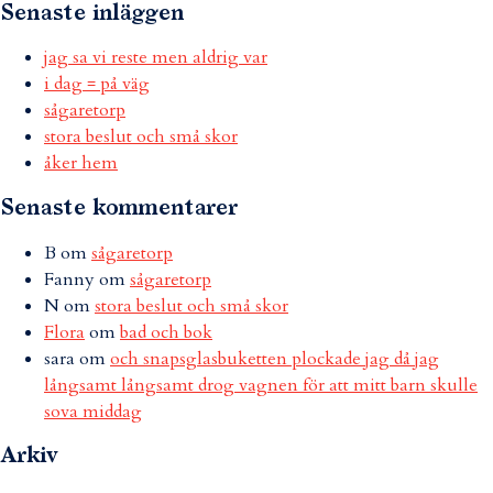
Senaste inläggen
jag sa vi reste men aldrig var
i dag = på väg
sågaretorp
stora beslut och små skor
åker hem
Senaste kommentarer
B
om
sågaretorp
Fanny
om
sågaretorp
N
om
stora beslut och små skor
Flora
om
bad och bok
sara
om
och snapsglasbuketten plockade jag då jag
långsamt långsamt drog vagnen för att mitt barn skulle
sova middag
Arkiv