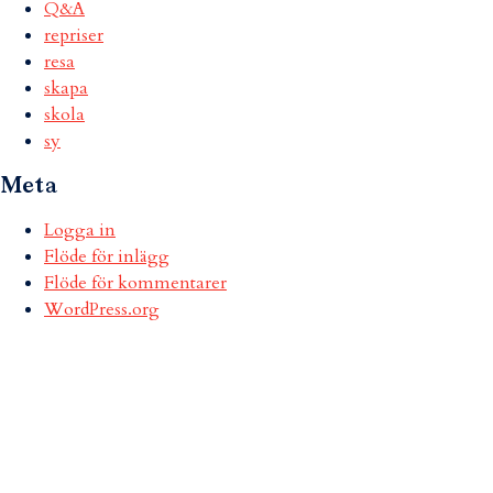
Q&A
repriser
resa
skapa
skola
sy
Meta
Logga in
Flöde för inlägg
Flöde för kommentarer
WordPress.org