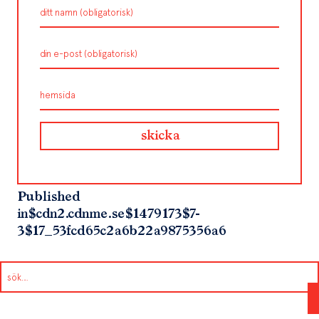
Published
in
$cdn2.cdnme.se$1479173$7-
3$17_53fcd65c2a6b22a9875356a6