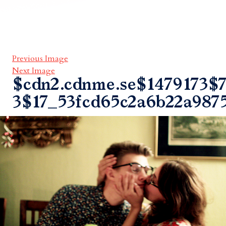
Previous Image
Next Image
$cdn2.cdnme.se$1479173$7
3$17_53fcd65c2a6b22a987