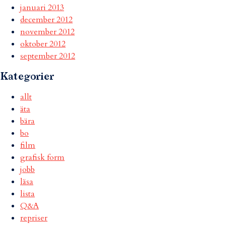
januari 2013
december 2012
november 2012
oktober 2012
september 2012
Kategorier
allt
äta
bära
bo
film
grafisk form
jobb
läsa
lista
Q&A
repriser