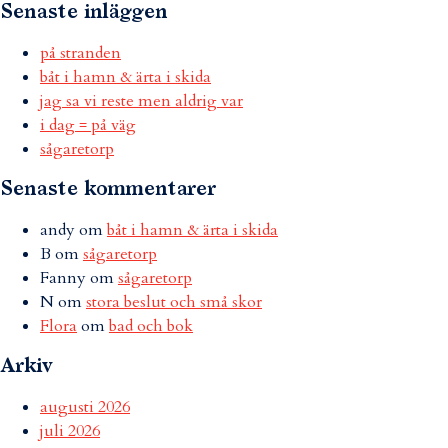
Senaste inläggen
på stranden
båt i hamn & ärta i skida
jag sa vi reste men aldrig var
i dag = på väg
sågaretorp
Senaste kommentarer
andy
om
båt i hamn & ärta i skida
B
om
sågaretorp
Fanny
om
sågaretorp
N
om
stora beslut och små skor
Flora
om
bad och bok
Arkiv
augusti 2026
juli 2026