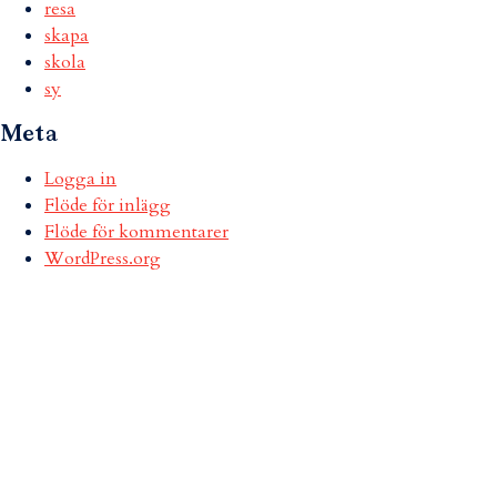
resa
skapa
skola
sy
Meta
Logga in
Flöde för inlägg
Flöde för kommentarer
WordPress.org