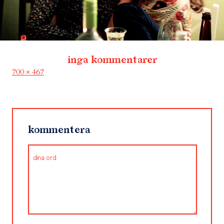
inga kommentarer
Full
700 × 467
size
kommentera