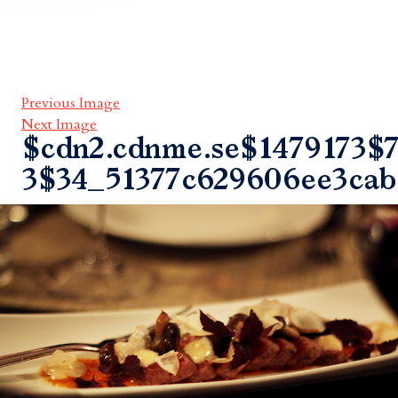
Previous Image
Next Image
$cdn2.cdnme.se$1479173$7
3$34_51377c629606ee3ca