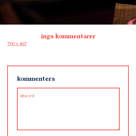
inga kommentarer
Full
700 × 467
size
kommentera