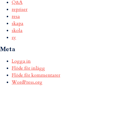
Q&A
repriser
resa
skapa
skola
sy
Meta
Logga in
Flöde för inlägg
Flöde för kommentarer
WordPress.org