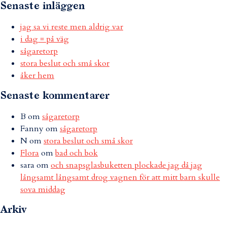
Senaste inläggen
jag sa vi reste men aldrig var
i dag = på väg
sågaretorp
stora beslut och små skor
åker hem
Senaste kommentarer
B
om
sågaretorp
Fanny
om
sågaretorp
N
om
stora beslut och små skor
Flora
om
bad och bok
sara
om
och snapsglasbuketten plockade jag då jag
långsamt långsamt drog vagnen för att mitt barn skulle
sova middag
Arkiv