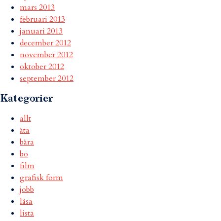
mars 2013
februari 2013
januari 2013
december 2012
november 2012
oktober 2012
september 2012
Kategorier
allt
äta
bära
bo
film
grafisk form
jobb
läsa
lista