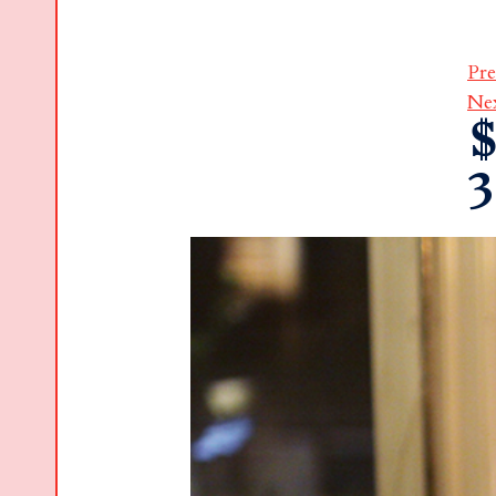
Pre
Ne
$
3