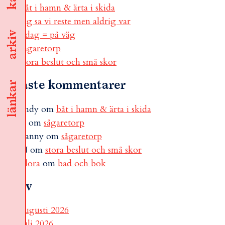
båt i hamn & ärta i skida
jag sa vi reste men aldrig var
i dag = på väg
arkiv
sågaretorp
stora beslut och små skor
Senaste kommentarer
länkar
andy
om
båt i hamn & ärta i skida
B
om
sågaretorp
Fanny
om
sågaretorp
N
om
stora beslut och små skor
Flora
om
bad och bok
Arkiv
augusti 2026
juli 2026