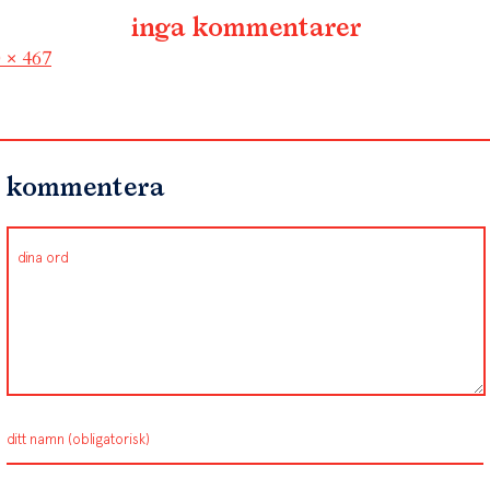
inga kommentarer
l
 × 467
kommentera