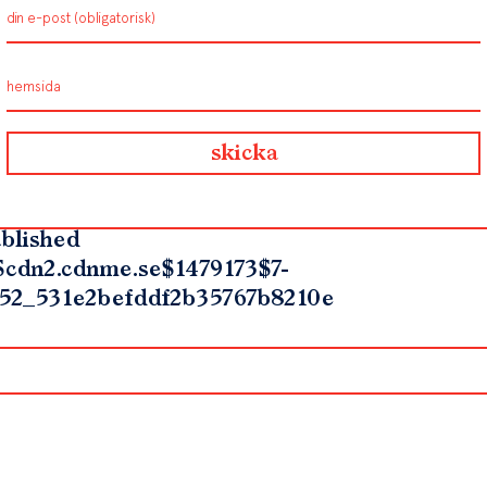
blished
$cdn2.cdnme.se$1479173$7-
52_531e2befddf2b35767b8210e