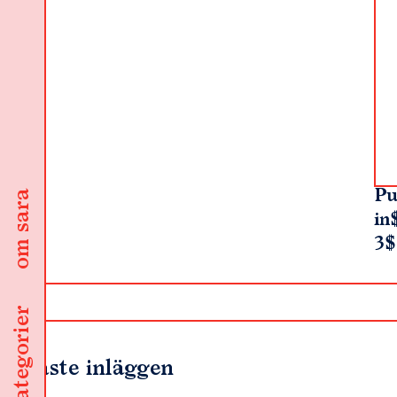
Pu
om sara
in
3$
kategorier
Senaste inläggen