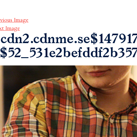
vious Image
xt Image
cdn2.cdnme.se$147917
$52_531e2befddf2b35