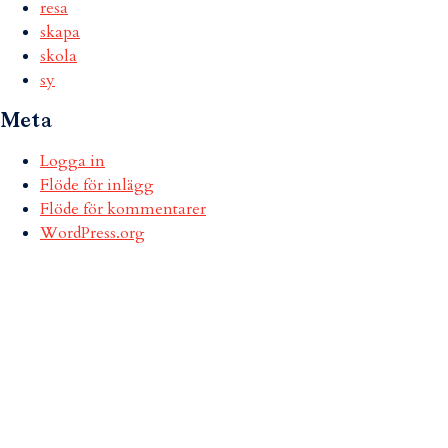
resa
skapa
skola
sy
Meta
Logga in
Flöde för inlägg
Flöde för kommentarer
WordPress.org