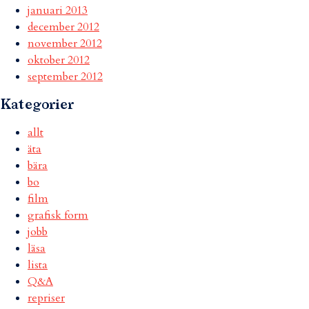
januari 2013
december 2012
november 2012
oktober 2012
september 2012
Kategorier
allt
äta
bära
bo
film
grafisk form
jobb
läsa
lista
Q&A
repriser