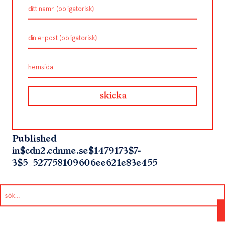
Published
in
$cdn2.cdnme.se$1479173$7-
3$5_527758109606ee621e83e455