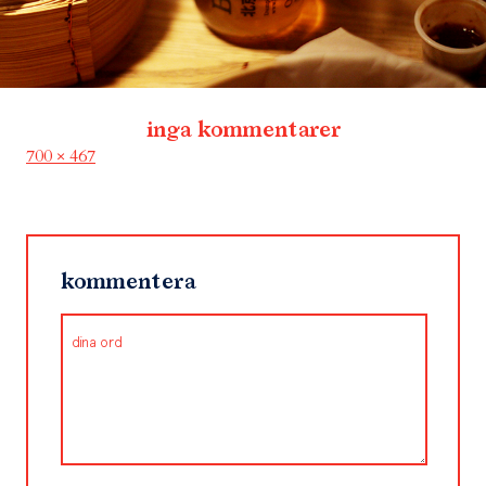
inga kommentarer
Full
700 × 467
size
kommentera