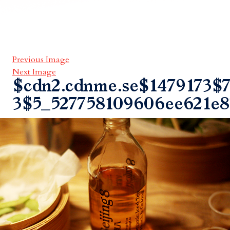
Previous Image
Next Image
$cdn2.cdnme.se$1479173$7
3$5_527758109606ee621e8