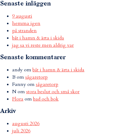
Senaste inläggen
9 augusti
hemma igen
på stranden
båt i hamn & ärta i skida
jag sa vi reste men aldrig var
Senaste kommentarer
andy
om
båt i hamn & ärta i skida
B
om
sågaretorp
Fanny
om
sågaretorp
N
om
stora beslut och små skor
Flora
om
bad och bok
Arkiv
augusti 2026
juli 2026