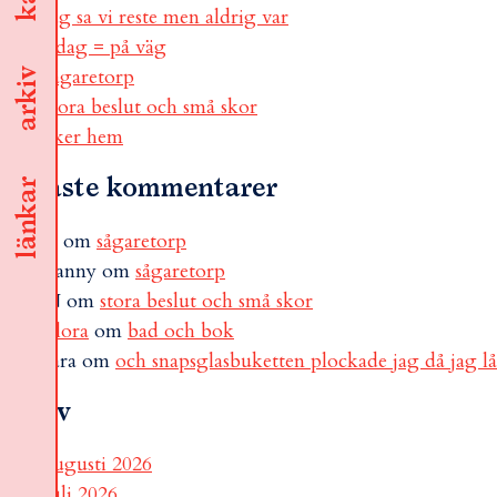
jag sa vi reste men aldrig var
i dag = på väg
sågaretorp
arkiv
stora beslut och små skor
åker hem
Senaste kommentarer
länkar
B
om
sågaretorp
Fanny
om
sågaretorp
N
om
stora beslut och små skor
Flora
om
bad och bok
sara
om
och snapsglasbuketten plockade jag då jag l
Arkiv
augusti 2026
juli 2026