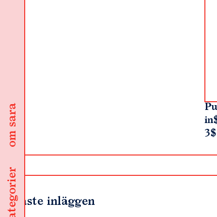
Pu
om sara
in
3$
kategorier
Senaste inläggen