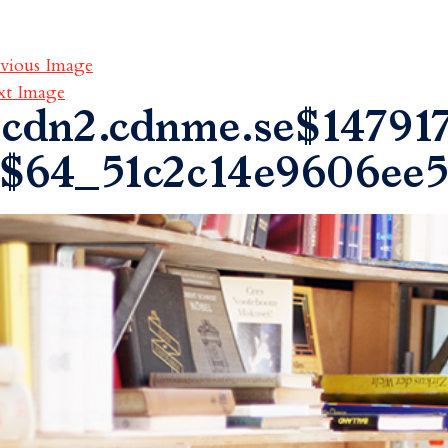
vious Image
xt Image
cdn2.cdnme.se$147917
$64_51c2c14e9606ee5