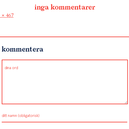
inga kommentarer
l
 × 467
kommentera