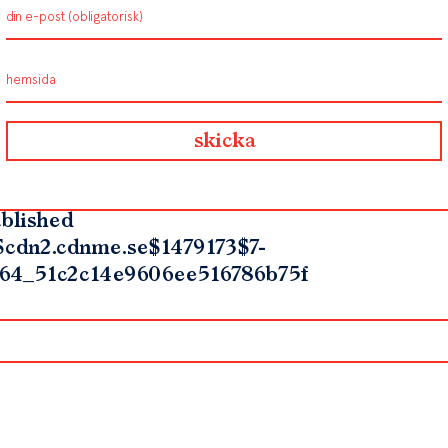
blished
$cdn2.cdnme.se$1479173$7-
64_51c2c14e9606ee516786b75f