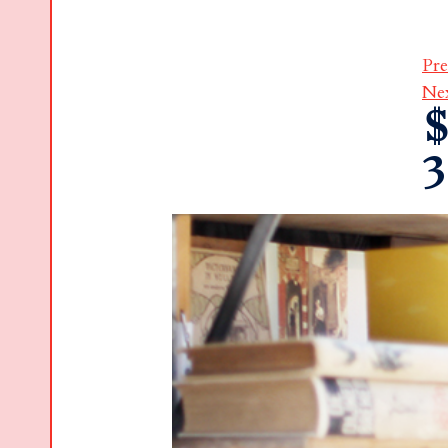
Pre
Ne
$
3