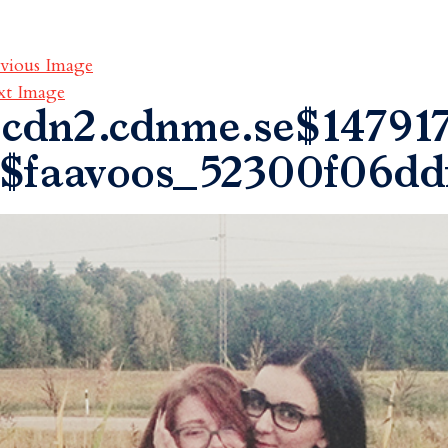
vious Image
xt Image
cdn2.cdnme.se$147917
$faavoos_52300f06dd