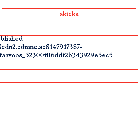
blished
$cdn2.cdnme.se$1479173$7-
faavoos_52300f06ddf2b343929e5ec5