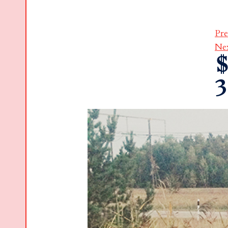
Pre
Ne
$
3