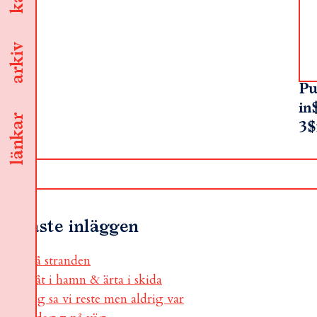
arkiv
Pu
in
länkar
3$
Senaste inläggen
på stranden
båt i hamn & ärta i skida
jag sa vi reste men aldrig var