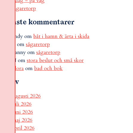
i dag = på väg
sågaretorp
Senaste kommentarer
andy
om
båt i hamn & ärta i skida
B
om
sågaretorp
Fanny
om
sågaretorp
N
om
stora beslut och små skor
Flora
om
bad och bok
Arkiv
augusti 2026
juli 2026
juni 2026
maj 2026
april 2026