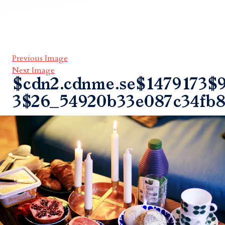
Previous Image
Next Image
$cdn2.cdnme.se$1479173$9
3$26_54920b33e087c34fb