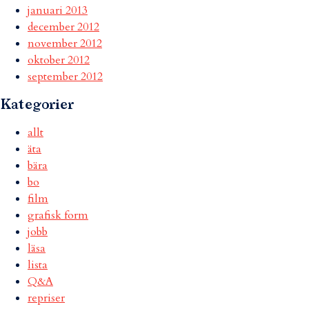
januari 2013
december 2012
november 2012
oktober 2012
september 2012
Kategorier
allt
äta
bära
bo
film
grafisk form
jobb
läsa
lista
Q&A
repriser