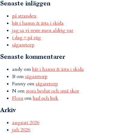
Senaste inläggen
på stranden
båt i hamn & ärta i skida
jag sa vi reste men aldrig var
i dag = på väg
sågaretorp
Senaste kommentarer
andy
om
båt i hamn & ärta i skida
B
om
sågaretorp
Fanny
om
sågaretorp
N
om
stora beslut och små skor
Flora
om
bad och bok
Arkiv
augusti 2026
juli 2026