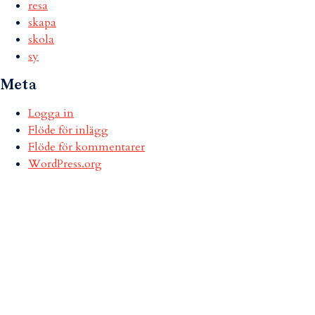
resa
skapa
skola
sy
Meta
Logga in
Flöde för inlägg
Flöde för kommentarer
WordPress.org