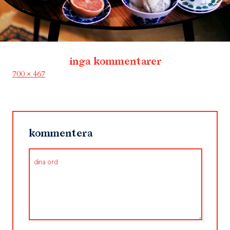
inga kommentarer
Full
700 × 467
size
kommentera