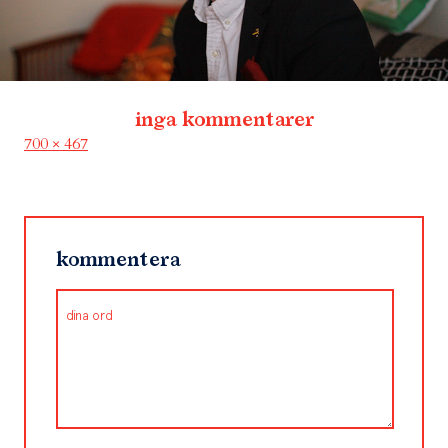
inga kommentarer
Full
700 × 467
size
kommentera