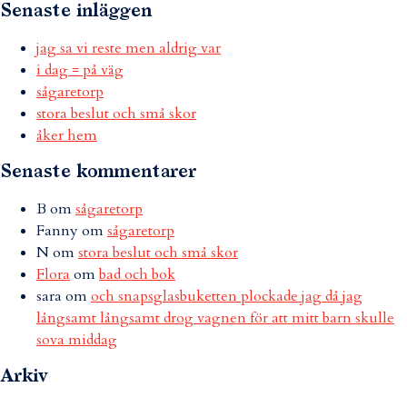
Senaste inläggen
jag sa vi reste men aldrig var
i dag = på väg
sågaretorp
stora beslut och små skor
åker hem
Senaste kommentarer
B
om
sågaretorp
Fanny
om
sågaretorp
N
om
stora beslut och små skor
Flora
om
bad och bok
sara
om
och snapsglasbuketten plockade jag då jag
långsamt långsamt drog vagnen för att mitt barn skulle
sova middag
Arkiv