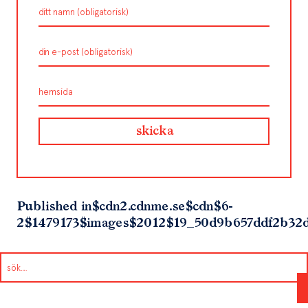
Published in
$cdn2.cdnme.se$cdn$6-
2$1479173$images$2012$19_50d9b657ddf2b32