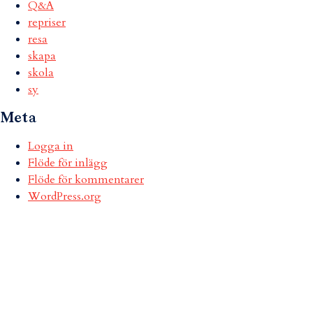
Q&A
repriser
resa
skapa
skola
sy
Meta
Logga in
Flöde för inlägg
Flöde för kommentarer
WordPress.org