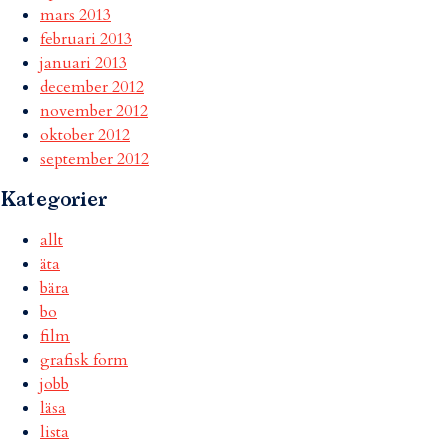
mars 2013
februari 2013
januari 2013
december 2012
november 2012
oktober 2012
september 2012
Kategorier
allt
äta
bära
bo
film
grafisk form
jobb
läsa
lista