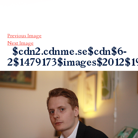
Previous Image
Next Image
$cdn2.cdnme.se$cdn$6-
2$1479173$images$2012$1