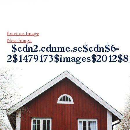
Previous Image
Next Image
$cdn2.cdnme.se$cdn$6-
2$1479173$images$2012$8