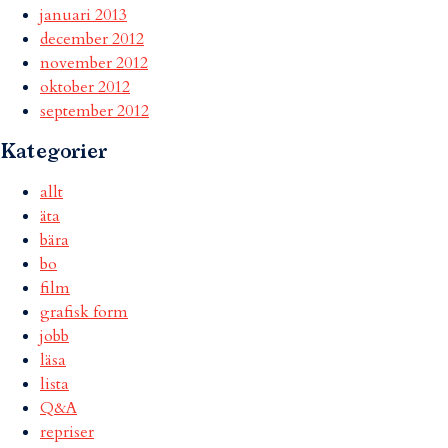
januari 2013
december 2012
november 2012
oktober 2012
september 2012
Kategorier
allt
äta
bära
bo
film
grafisk form
jobb
läsa
lista
Q&A
repriser