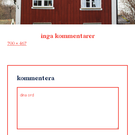
inga kommentarer
Full
700 × 467
size
kommentera