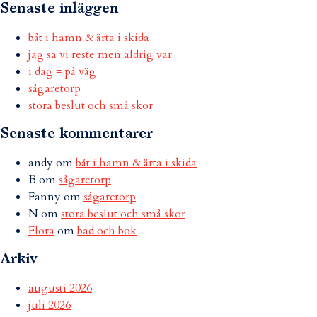
Senaste inläggen
båt i hamn & ärta i skida
jag sa vi reste men aldrig var
i dag = på väg
sågaretorp
stora beslut och små skor
Senaste kommentarer
andy
om
båt i hamn & ärta i skida
B
om
sågaretorp
Fanny
om
sågaretorp
N
om
stora beslut och små skor
Flora
om
bad och bok
Arkiv
augusti 2026
juli 2026