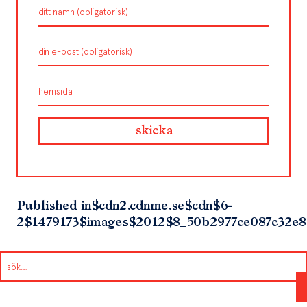
Published in
$cdn2.cdnme.se$cdn$6-
2$1479173$images$2012$8_50b2977ce087c32e