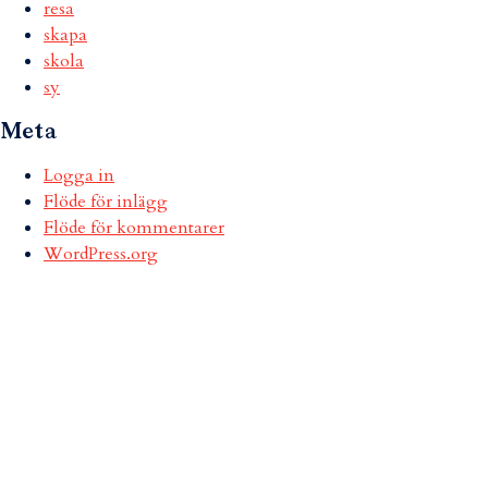
resa
skapa
skola
sy
Meta
Logga in
Flöde för inlägg
Flöde för kommentarer
WordPress.org