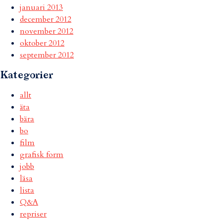
januari 2013
december 2012
november 2012
oktober 2012
september 2012
Kategorier
allt
äta
bära
bo
film
grafisk form
jobb
läsa
lista
Q&A
repriser