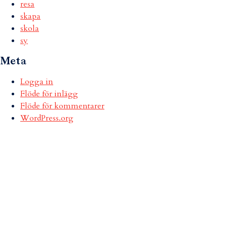
resa
skapa
skola
sy
Meta
Logga in
Flöde för inlägg
Flöde för kommentarer
WordPress.org