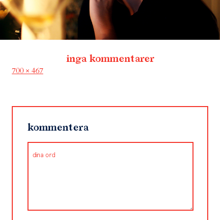
inga kommentarer
Full
700 × 467
size
kommentera