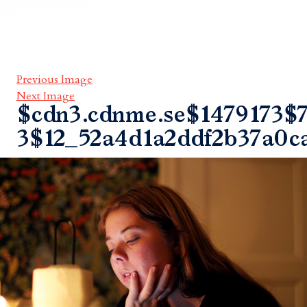
Previous Image
Next Image
$cdn3.cdnme.se$1479173$7
3$12_52a4d1a2ddf2b37a0c