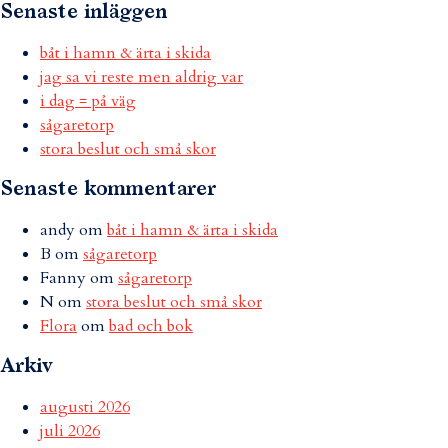
Senaste inläggen
båt i hamn & ärta i skida
jag sa vi reste men aldrig var
i dag = på väg
sågaretorp
stora beslut och små skor
Senaste kommentarer
andy
om
båt i hamn & ärta i skida
B
om
sågaretorp
Fanny
om
sågaretorp
N
om
stora beslut och små skor
Flora
om
bad och bok
Arkiv
augusti 2026
juli 2026