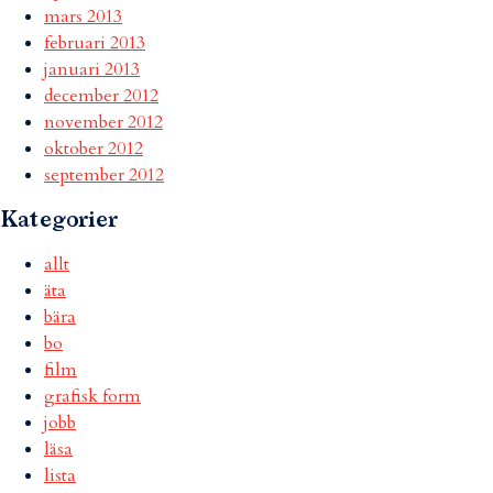
mars 2013
februari 2013
januari 2013
december 2012
november 2012
oktober 2012
september 2012
Kategorier
allt
äta
bära
bo
film
grafisk form
jobb
läsa
lista