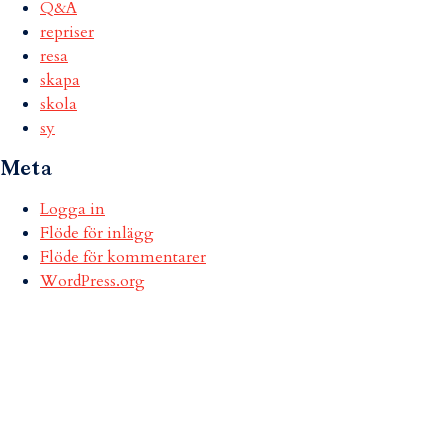
Q&A
repriser
resa
skapa
skola
sy
Meta
Logga in
Flöde för inlägg
Flöde för kommentarer
WordPress.org