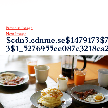
Previous Image
Next Image
$cdn3.cdnme.se$1479173$7
3$1_5276955ce087c3218ca