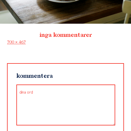
inga kommentarer
Full
700 × 467
size
kommentera