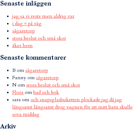
Senaste inläggen
jag sa vi reste men aldrig var
i dag = på väg
sågaretorp
stora beslut och små skor
åker hem
Senaste kommentarer
B
om
sågaretorp
Fanny
om
sågaretorp
N
om
stora beslut och små skor
Flora
om
bad och bok
sara
om
och snapsglasbuketten plockade jag då jag
långsamt långsamt drog vagnen för att mitt barn skulle
sova middag
Arkiv