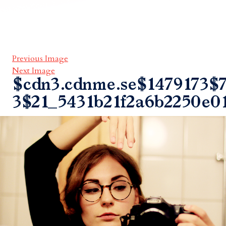
Previous Image
Next Image
$cdn3.cdnme.se$1479173$7
3$21_5431b21f2a6b2250e0