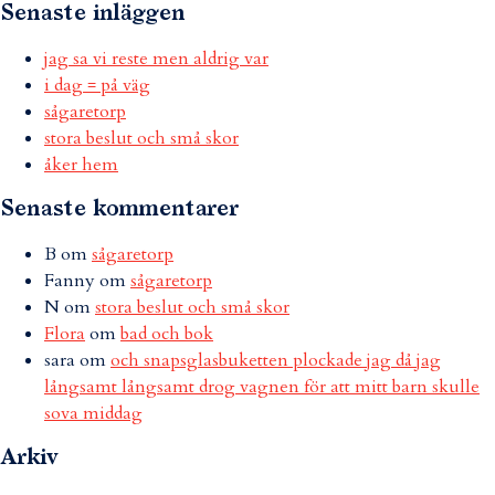
Senaste inläggen
jag sa vi reste men aldrig var
i dag = på väg
sågaretorp
stora beslut och små skor
åker hem
Senaste kommentarer
B
om
sågaretorp
Fanny
om
sågaretorp
N
om
stora beslut och små skor
Flora
om
bad och bok
sara
om
och snapsglasbuketten plockade jag då jag
långsamt långsamt drog vagnen för att mitt barn skulle
sova middag
Arkiv