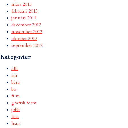
mars 2013
februari 2013
januari 2013
december 2012
november 2012
oktober 2012
september 2012
Kategorier
allt
äta
bära
bo
film
grafisk form
jobb
läsa
lista