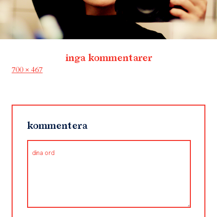
inga kommentarer
Full
700 × 467
size
kommentera