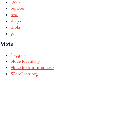
Q&A
repriser
resa
skapa
skola
sy
Meta
Logga in
Flöde för inlägg
Flöde för kommentarer
WordPress.org