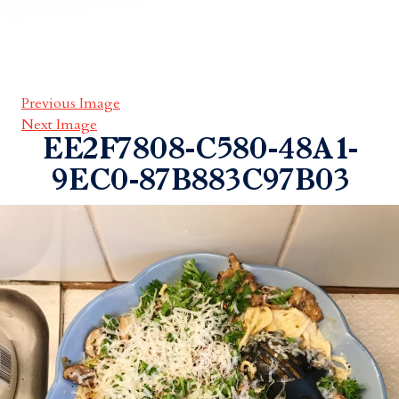
Previous Image
Next Image
EE2F7808-C580-48A1-
9EC0-87B883C97B03