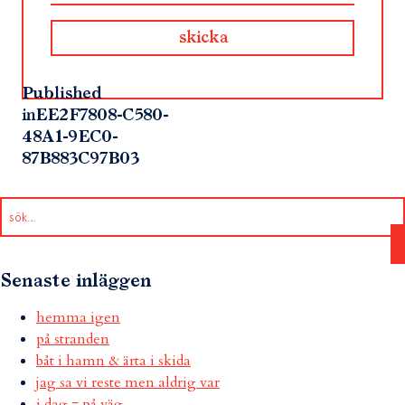
Published
in
EE2F7808-C580-
48A1-9EC0-
87B883C97B03
Senaste inläggen
hemma igen
på stranden
båt i hamn & ärta i skida
jag sa vi reste men aldrig var
i dag = på väg