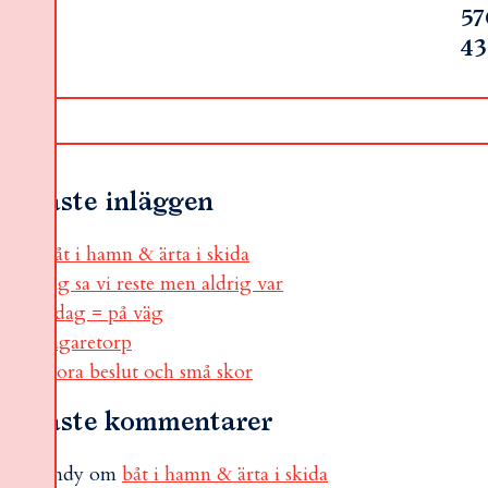
57
4
Senaste inläggen
båt i hamn & ärta i skida
jag sa vi reste men aldrig var
i dag = på väg
sågaretorp
stora beslut och små skor
Senaste kommentarer
andy
om
båt i hamn & ärta i skida