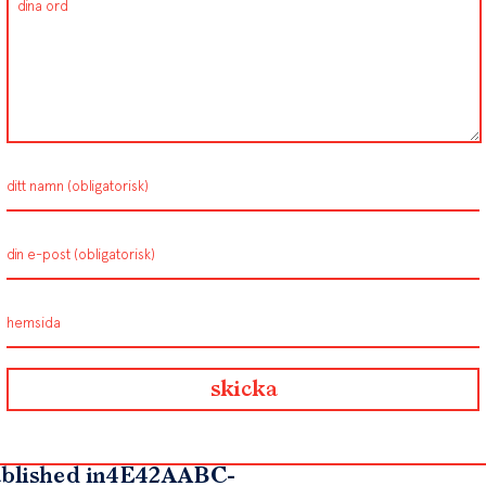
blished in
4E42AABC-