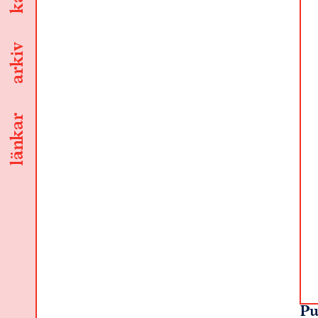
arkiv
länkar
Pu