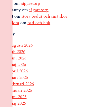
B
om
sågaretorp
Fanny
om
sågaretorp
N
om
stora beslut och små skor
Flora
om
bad och bok
Arkiv
augusti 2026
juli 2026
juni 2026
maj 2026
april 2026
mars 2026
februari 2026
januari 2026
juni 2025
maj 2025