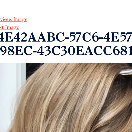
vious Image
xt Image
4E42AABC-57C6-4E57
98EC-43C30EACC68