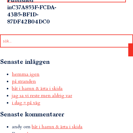
Published
in
C37A853F-FCDA-
43B5-BF1D-
87DF42B04DC0
Senaste inläggen
hemma igen
på stranden
båt i hamn & ärta i skida
jag sa vi reste men aldrig var
i dag = på väg
Senaste kommentarer
andy
om
båt i hamn & ärta i skida