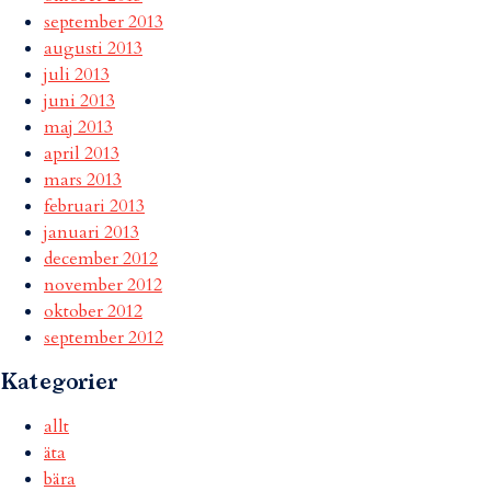
september 2013
augusti 2013
juli 2013
juni 2013
maj 2013
april 2013
mars 2013
februari 2013
januari 2013
december 2012
november 2012
oktober 2012
september 2012
Kategorier
allt
äta
bära