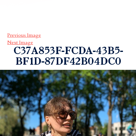
Previous Image
Next Image
C37A853F-FCDA-43B5-
BF1D-87DF42B04DC0