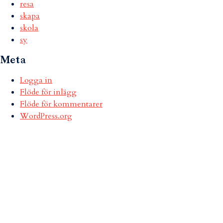
resa
skapa
skola
sy
Meta
Logga in
Flöde för inlägg
Flöde för kommentarer
WordPress.org