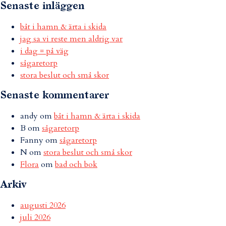
Senaste inläggen
båt i hamn & ärta i skida
jag sa vi reste men aldrig var
i dag = på väg
sågaretorp
stora beslut och små skor
Senaste kommentarer
andy
om
båt i hamn & ärta i skida
B
om
sågaretorp
Fanny
om
sågaretorp
N
om
stora beslut och små skor
Flora
om
bad och bok
Arkiv
augusti 2026
juli 2026