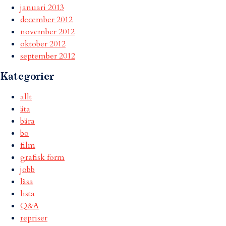
januari 2013
december 2012
november 2012
oktober 2012
september 2012
Kategorier
allt
äta
bära
bo
film
grafisk form
jobb
läsa
lista
Q&A
repriser