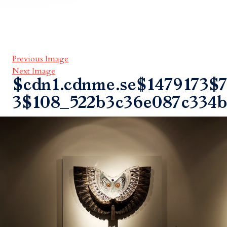
Previous Image
Next Image
$cdn1.cdnme.se$1479173$7
3$108_522b3c36e087c334b