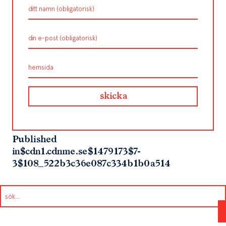
Published
in
$cdn1.cdnme.se$1479173$7-
3$108_522b3c36e087c334b1b0a514