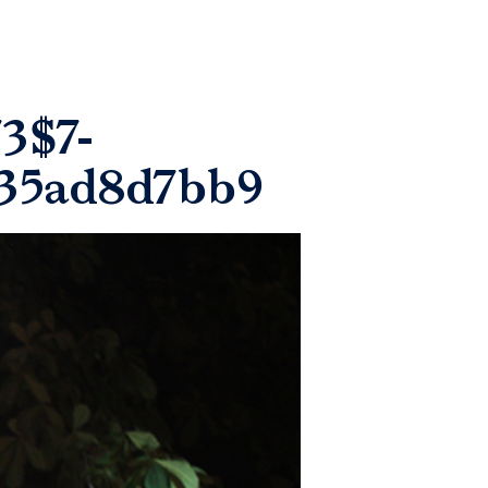
3$7-
335ad8d7bb9