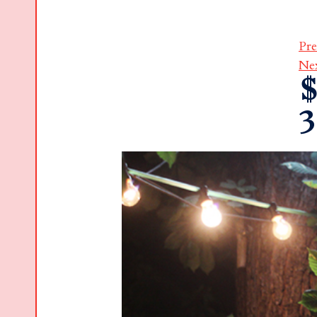
Pre
Ne
$
3