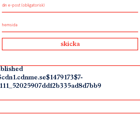
blished
$cdn1.cdnme.se$1479173$7-
111_52025907ddf2b335ad8d7bb9