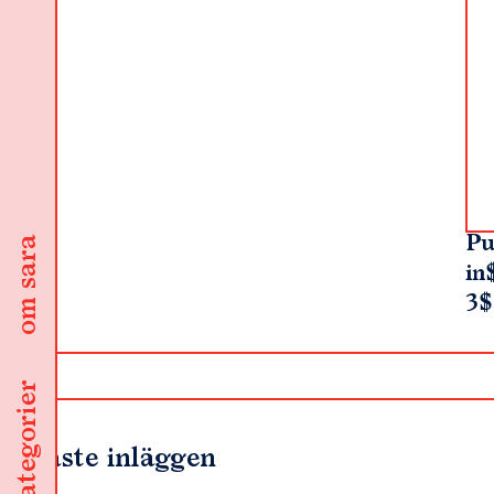
Pu
om sara
in
3$
kategorier
Senaste inläggen