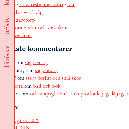
jag sa vi reste men aldrig var
i dag = på väg
sågaretorp
arkiv
stora beslut och små skor
åker hem
Senaste kommentarer
länkar
B
om
sågaretorp
Fanny
om
sågaretorp
N
om
stora beslut och små skor
Flora
om
bad och bok
sara
om
och snapsglasbuketten plockade jag då jag l
Arkiv
augusti 2026
juli 2026