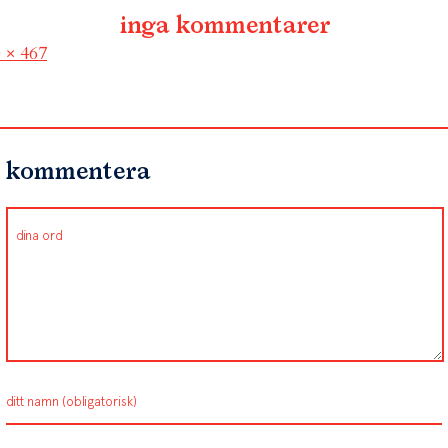
inga kommentarer
l
 × 467
kommentera