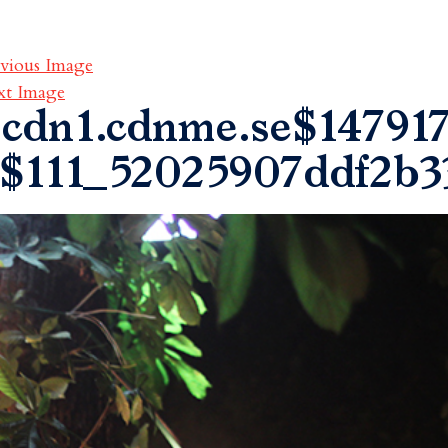
vious Image
xt Image
cdn1.cdnme.se$147917
$111_52025907ddf2b