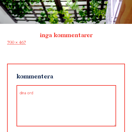
inga kommentarer
Full
700 × 467
size
kommentera