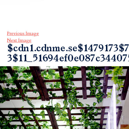
Previous Image
Next Image
$cdn1.cdnme.se$1479173$7
3$11_51694ef0e087c34407