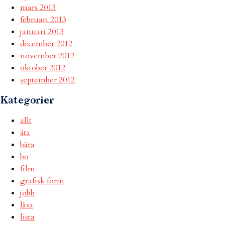
mars 2013
februari 2013
januari 2013
december 2012
november 2012
oktober 2012
september 2012
Kategorier
allt
äta
bära
bo
film
grafisk form
jobb
läsa
lista