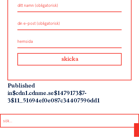
Published
in
$cdn1.cdnme.se$1479173$7-
3$11_51694ef0e087c34407596dd1