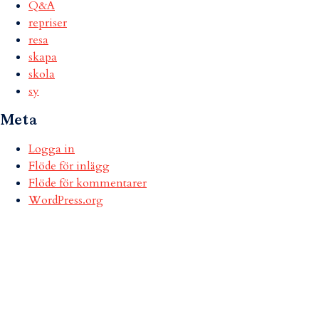
Q&A
repriser
resa
skapa
skola
sy
Meta
Logga in
Flöde för inlägg
Flöde för kommentarer
WordPress.org