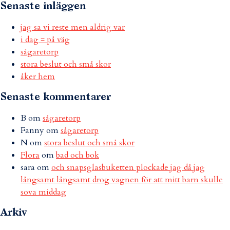
Senaste inläggen
jag sa vi reste men aldrig var
i dag = på väg
sågaretorp
stora beslut och små skor
åker hem
Senaste kommentarer
B
om
sågaretorp
Fanny
om
sågaretorp
N
om
stora beslut och små skor
Flora
om
bad och bok
sara
om
och snapsglasbuketten plockade jag då jag
långsamt långsamt drog vagnen för att mitt barn skulle
sova middag
Arkiv