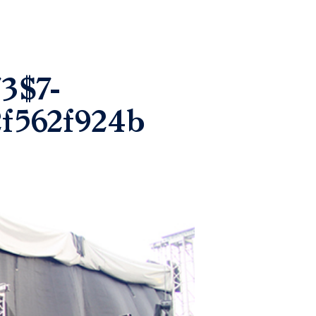
3$7-
f562f924b