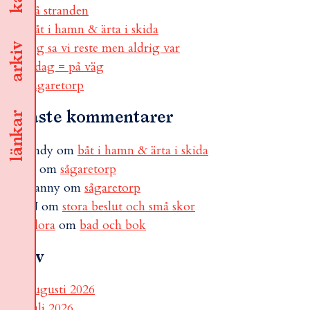
på stranden
båt i hamn & ärta i skida
jag sa vi reste men aldrig var
arkiv
i dag = på väg
sågaretorp
Senaste kommentarer
länkar
andy
om
båt i hamn & ärta i skida
B
om
sågaretorp
Fanny
om
sågaretorp
N
om
stora beslut och små skor
Flora
om
bad och bok
Arkiv
augusti 2026
juli 2026