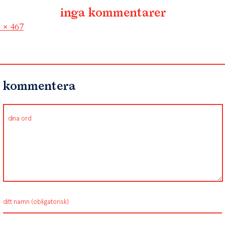
inga kommentarer
l
 × 467
kommentera