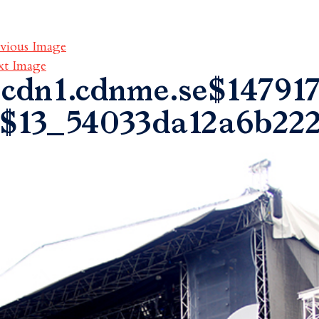
vious Image
xt Image
cdn1.cdnme.se$147917
$13_54033da12a6b222