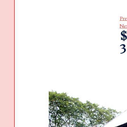
Pre
Ne
$
3