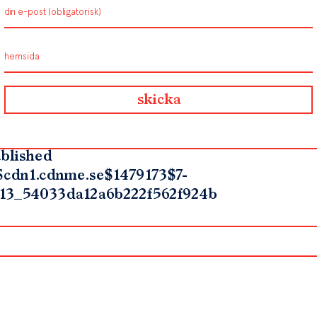
blished
$cdn1.cdnme.se$1479173$7-
13_54033da12a6b222f562f924b