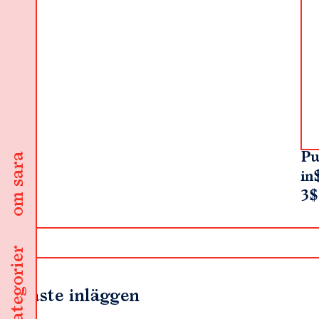
Pu
om sara
in
3$
kategorier
Senaste inläggen