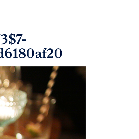
3$7-
d6180af20