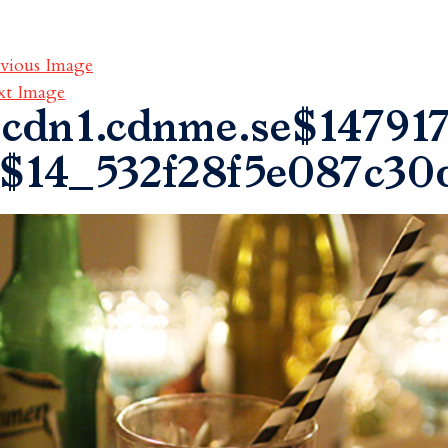
vious Image
xt Image
cdn1.cdnme.se$147917
$14_532f28f5e087c30