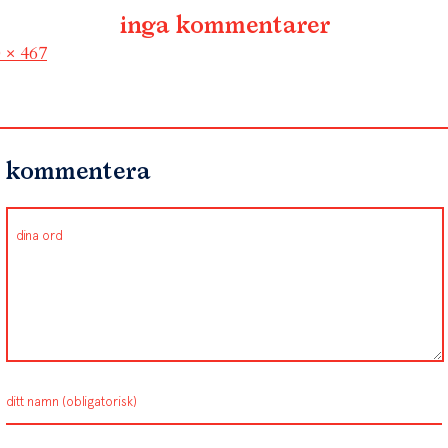
inga kommentarer
l
 × 467
kommentera