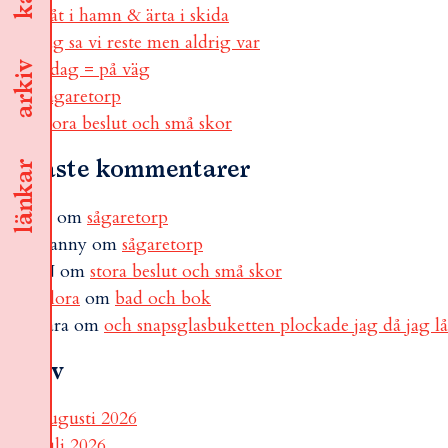
båt i hamn & ärta i skida
jag sa vi reste men aldrig var
i dag = på väg
arkiv
sågaretorp
stora beslut och små skor
Senaste kommentarer
länkar
B
om
sågaretorp
Fanny
om
sågaretorp
N
om
stora beslut och små skor
Flora
om
bad och bok
sara
om
och snapsglasbuketten plockade jag då jag l
Arkiv
augusti 2026
juli 2026