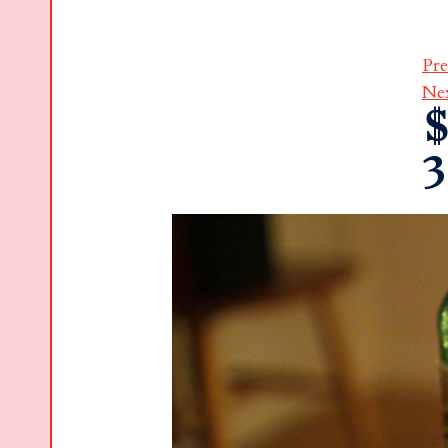
Pre
Ne
$
3