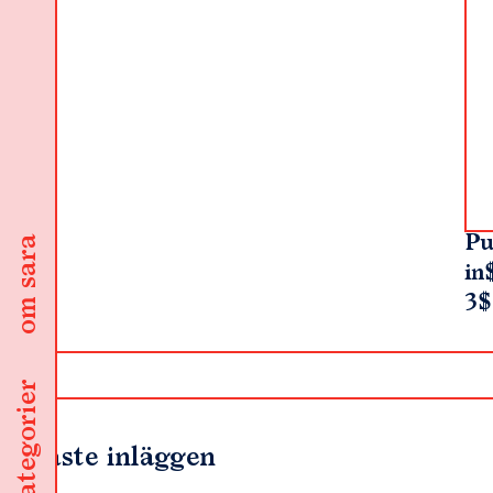
Pu
om sara
in
3$
kategorier
Senaste inläggen