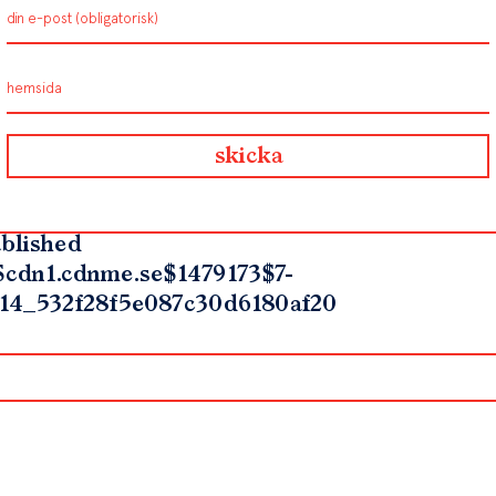
blished
$cdn1.cdnme.se$1479173$7-
14_532f28f5e087c30d6180af20