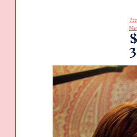
Pre
Ne
$
3