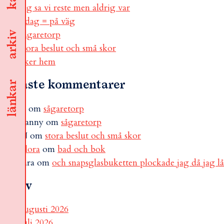
jag sa vi reste men aldrig var
i dag = på väg
sågaretorp
arkiv
stora beslut och små skor
åker hem
Senaste kommentarer
länkar
B
om
sågaretorp
Fanny
om
sågaretorp
N
om
stora beslut och små skor
Flora
om
bad och bok
sara
om
och snapsglasbuketten plockade jag då jag l
Arkiv
augusti 2026
juli 2026