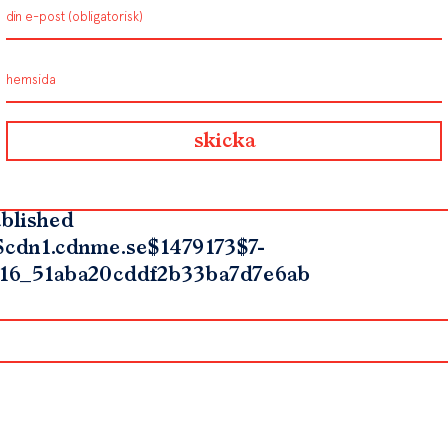
blished
$cdn1.cdnme.se$1479173$7-
16_51aba20cddf2b33ba7d7e6ab