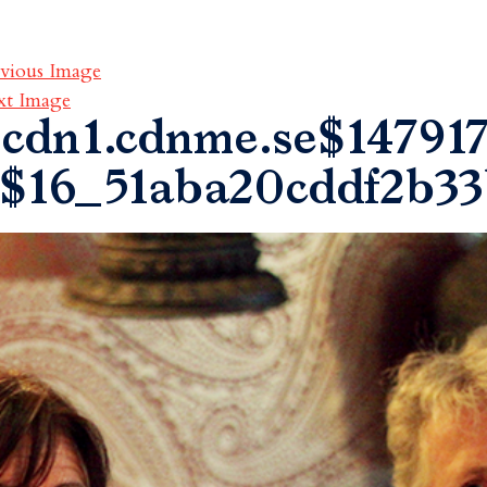
vious Image
xt Image
cdn1.cdnme.se$147917
$16_51aba20cddf2b3