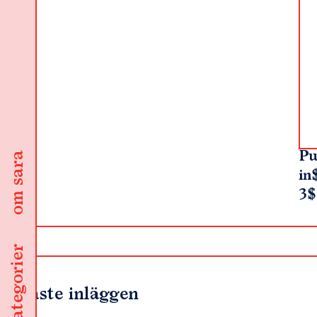
Pu
om sara
in
3$
kategorier
Senaste inläggen