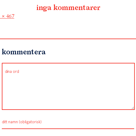
inga kommentarer
l
 × 467
kommentera