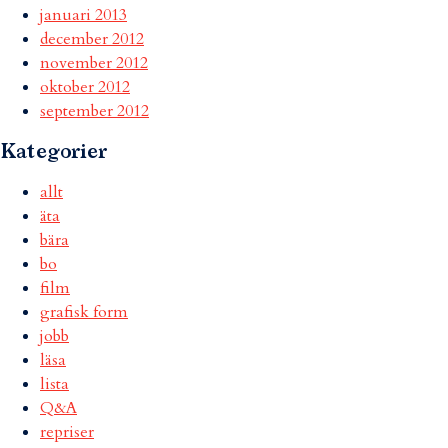
januari 2013
december 2012
november 2012
oktober 2012
september 2012
Kategorier
allt
äta
bära
bo
film
grafisk form
jobb
läsa
lista
Q&A
repriser