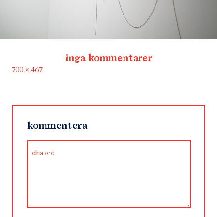
inga kommentarer
Full
700 × 467
size
kommentera