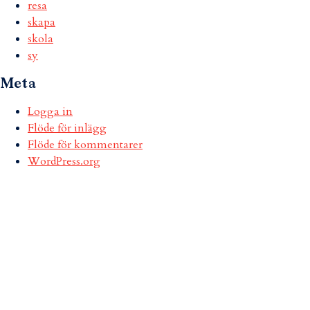
resa
skapa
skola
sy
Meta
Logga in
Flöde för inlägg
Flöde för kommentarer
WordPress.org