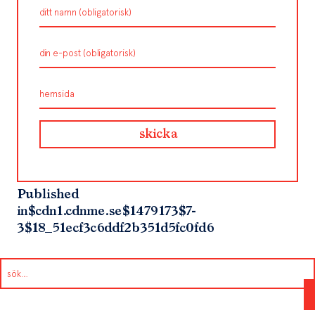
Published
in
$cdn1.cdnme.se$1479173$7-
3$18_51ecf3c6ddf2b351d5fc0fd6