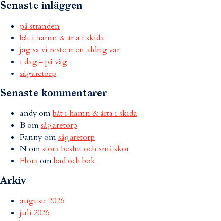
Senaste inläggen
på stranden
båt i hamn & ärta i skida
jag sa vi reste men aldrig var
i dag = på väg
sågaretorp
Senaste kommentarer
andy
om
båt i hamn & ärta i skida
B
om
sågaretorp
Fanny
om
sågaretorp
N
om
stora beslut och små skor
Flora
om
bad och bok
Arkiv
augusti 2026
juli 2026