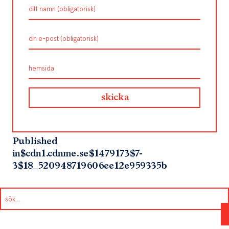
Published
in
$cdn1.cdnme.se$1479173$7-
3$18_520948719606ee12e959335b