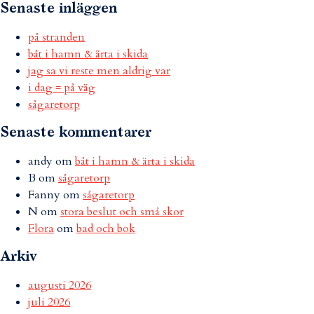
Senaste inläggen
på stranden
båt i hamn & ärta i skida
jag sa vi reste men aldrig var
i dag = på väg
sågaretorp
Senaste kommentarer
andy
om
båt i hamn & ärta i skida
B
om
sågaretorp
Fanny
om
sågaretorp
N
om
stora beslut och små skor
Flora
om
bad och bok
Arkiv
augusti 2026
juli 2026