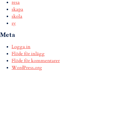
resa
skapa
skola
sy
Meta
Logga in
Flöde för inlägg
Flöde för kommentarer
WordPress.org