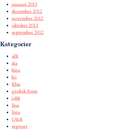
januari 2013
december 2012
november 2012
oktober 2012
september 2012
Kategorier
allt
äta
bära
bo
film
grafisk form
jobb
läsa
lista
Q&A
repriser