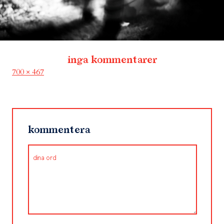
inga kommentarer
Full
700 × 467
size
kommentera