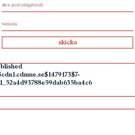
blished
$cdn1.cdnme.se$1479173$7-
1_52a4d93788e59dab635ba4c6