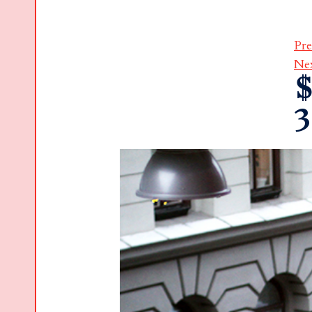
Pre
Ne
$
3