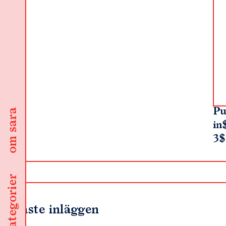
Pu
om sara
in
3$
kategorier
Senaste inläggen