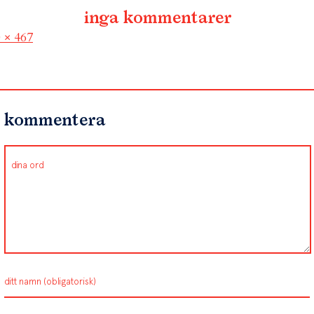
inga kommentarer
l
 × 467
kommentera