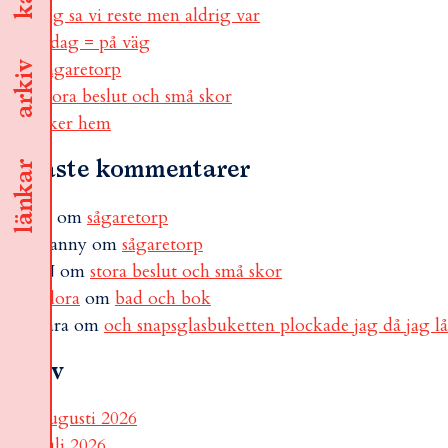
jag sa vi reste men aldrig var
i dag = på väg
sågaretorp
arkiv
stora beslut och små skor
åker hem
Senaste kommentarer
länkar
B
om
sågaretorp
Fanny
om
sågaretorp
N
om
stora beslut och små skor
Flora
om
bad och bok
sara
om
och snapsglasbuketten plockade jag då jag l
Arkiv
augusti 2026
juli 2026