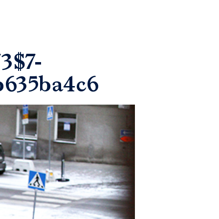
3$7-
b635ba4c6