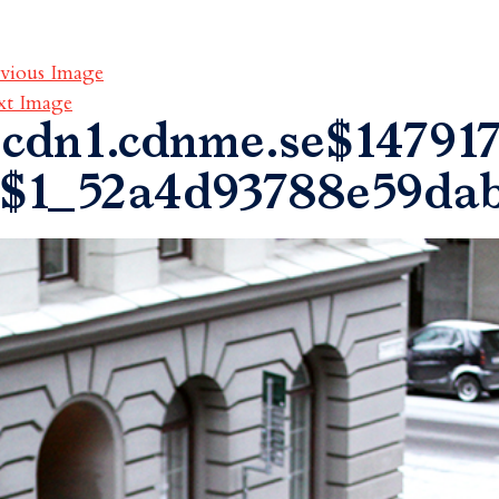
vious Image
xt Image
cdn1.cdnme.se$147917
$1_52a4d93788e59da