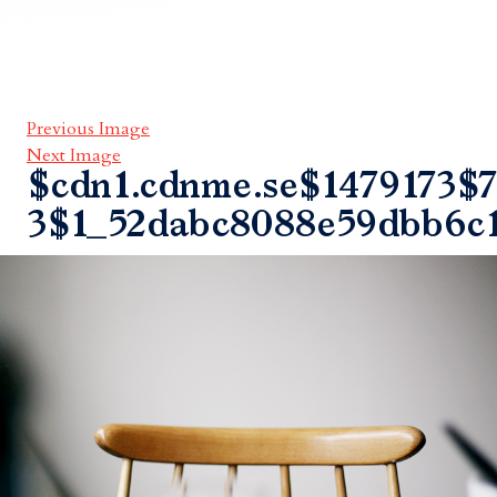
Previous Image
Next Image
$cdn1.cdnme.se$1479173$7
3$1_52dabc8088e59dbb6c