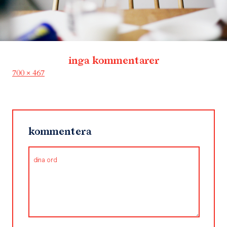
inga kommentarer
Full
700 × 467
size
kommentera