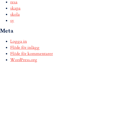
resa
skapa
skola
sy
Meta
Logga in
Flöde för inlägg
Flöde för kommentarer
WordPress.org