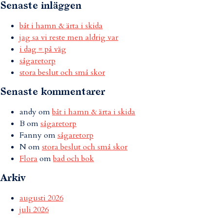
Senaste inläggen
båt i hamn & ärta i skida
jag sa vi reste men aldrig var
i dag = på väg
sågaretorp
stora beslut och små skor
Senaste kommentarer
andy
om
båt i hamn & ärta i skida
B
om
sågaretorp
Fanny
om
sågaretorp
N
om
stora beslut och små skor
Flora
om
bad och bok
Arkiv
augusti 2026
juli 2026