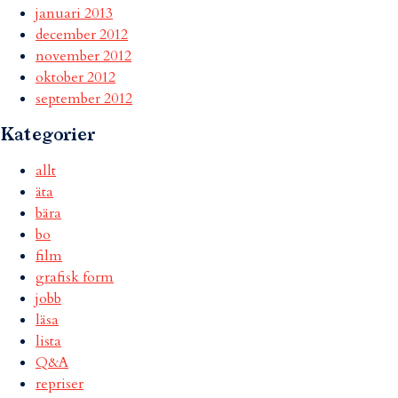
januari 2013
december 2012
november 2012
oktober 2012
september 2012
Kategorier
allt
äta
bära
bo
film
grafisk form
jobb
läsa
lista
Q&A
repriser