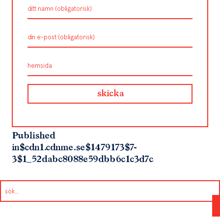
Published
in
$cdn1.cdnme.se$1479173$7-
3$1_52dabc8088e59dbb6c1c3d7c