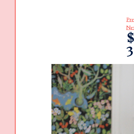
Pre
Ne
$
3