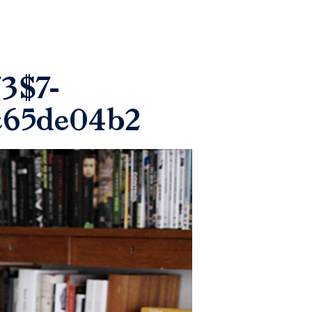
3$7-
c65de04b2