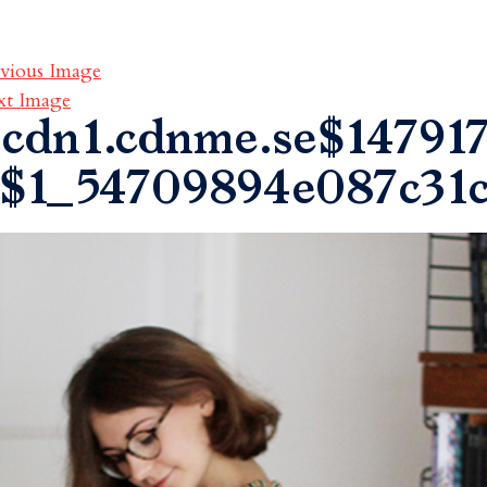
vious Image
xt Image
cdn1.cdnme.se$147917
$1_54709894e087c31