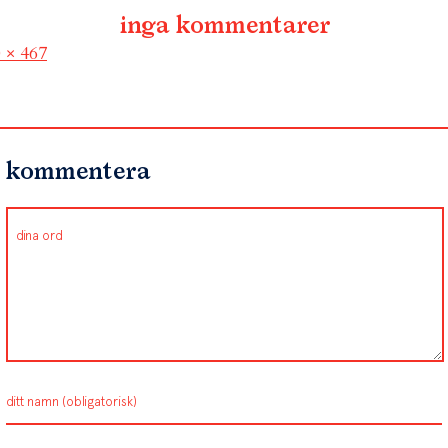
inga kommentarer
l
 × 467
kommentera