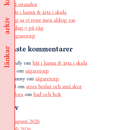
på stranden
båt i hamn & ärta i skida
jag sa vi reste men aldrig var
arkiv
i dag = på väg
sågaretorp
Senaste kommentarer
länkar
andy
om
båt i hamn & ärta i skida
B
om
sågaretorp
Fanny
om
sågaretorp
N
om
stora beslut och små skor
Flora
om
bad och bok
Arkiv
augusti 2026
juli 2026