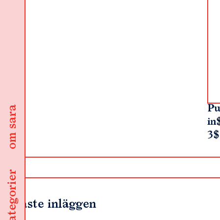
Pu
om sara
in
3$
kategorier
Senaste inläggen