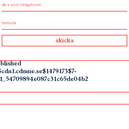
blished
$cdn1.cdnme.se$1479173$7-
1_54709894e087c31c65de04b2