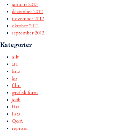
januari 2013
december 2012
november 2012
oktober 2012
september 2012
Kategorier
allt
äta
bära
bo
film
grafisk form
jobb
läsa
lista
Q&A
repriser