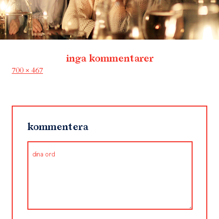
inga kommentarer
Full
700 × 467
size
kommentera