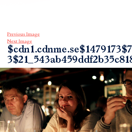
Previous Image
Next Image
$cdn1.cdnme.se$1479173$7
3$21_543ab459ddf2b35c81