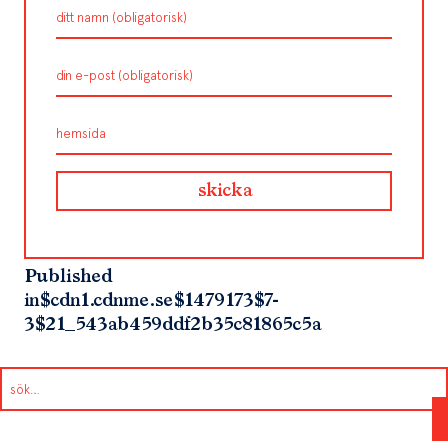
Published
in
$cdn1.cdnme.se$1479173$7-
3$21_543ab459ddf2b35c81865c5a