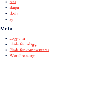
resa
skapa
skola
sy
Meta
Logga in
Flöde för inlägg
Flöde för kommentarer
WordPress.org