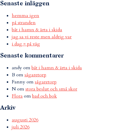
Senaste inläggen
hemma igen
på stranden
båt i hamn & ärta i skida
jag sa vi reste men aldrig var
i dag = på väg
Senaste kommentarer
andy
om
båt i hamn & ärta i skida
B
om
sågaretorp
Fanny
om
sågaretorp
N
om
stora beslut och små skor
Flora
om
bad och bok
Arkiv
augusti 2026
juli 2026