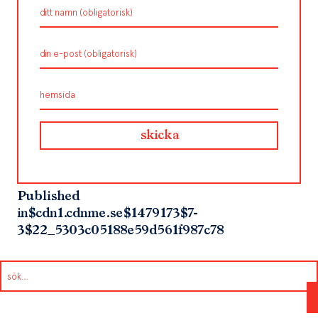
Published
in
$cdn1.cdnme.se$1479173$7-
3$22_5303c05188e59d561f987c78