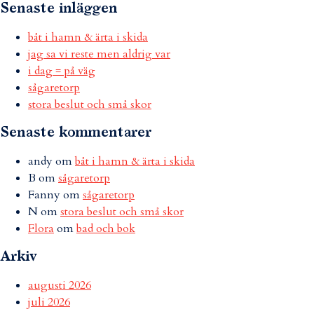
Senaste inläggen
båt i hamn & ärta i skida
jag sa vi reste men aldrig var
i dag = på väg
sågaretorp
stora beslut och små skor
Senaste kommentarer
andy
om
båt i hamn & ärta i skida
B
om
sågaretorp
Fanny
om
sågaretorp
N
om
stora beslut och små skor
Flora
om
bad och bok
Arkiv
augusti 2026
juli 2026