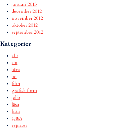
januari 2013
december 2012
november 2012
oktober 2012
september 2012
Kategorier
allt
äta
bära
bo
film
grafisk form
jobb
läsa
lista
Q&A
repriser