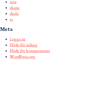
resa
skapa
skola
sy
Meta
Logga in
Flöde för inlägg
Flöde för kommentarer
WordPress.org