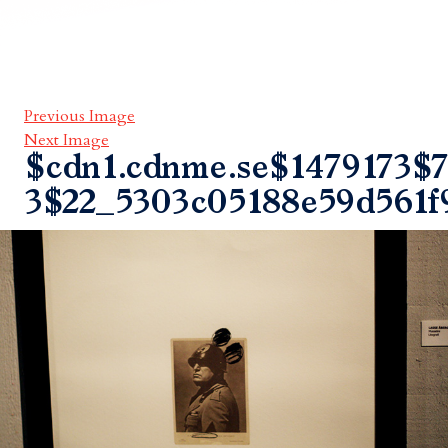
Previous Image
Next Image
$cdn1.cdnme.se$1479173$7
3$22_5303c05188e59d561f