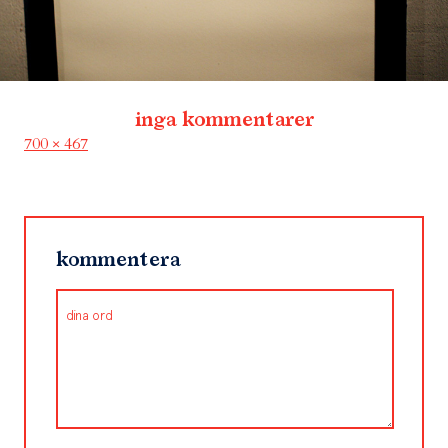
inga kommentarer
Full
700 × 467
size
kommentera