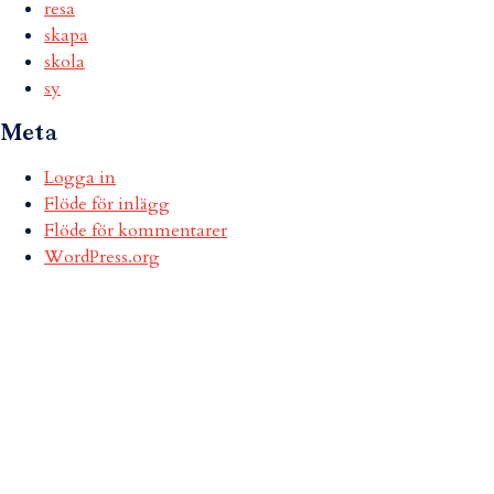
resa
skapa
skola
sy
Meta
Logga in
Flöde för inlägg
Flöde för kommentarer
WordPress.org