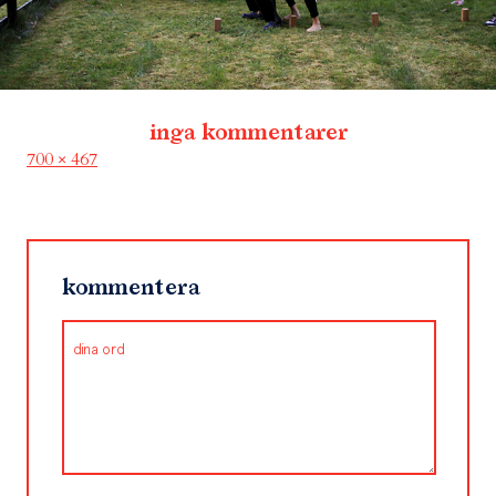
inga kommentarer
Full
700 × 467
size
kommentera