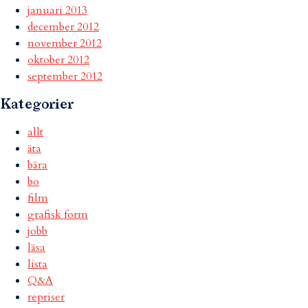
januari 2013
december 2012
november 2012
oktober 2012
september 2012
Kategorier
allt
äta
bära
bo
film
grafisk form
jobb
läsa
lista
Q&A
repriser