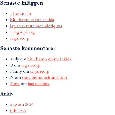
Senaste inläggen
på stranden
båt i hamn & ärta i skida
jag sa vi reste men aldrig var
i dag = på väg
sågaretorp
Senaste kommentarer
andy
om
båt i hamn & ärta i skida
B
om
sågaretorp
Fanny
om
sågaretorp
N
om
stora beslut och små skor
Flora
om
bad och bok
Arkiv
augusti 2026
juli 2026