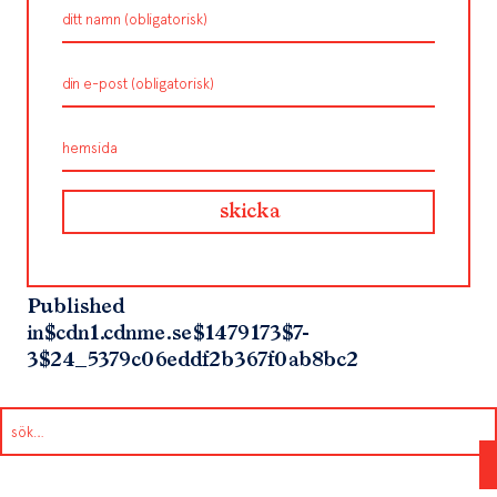
Published
in
$cdn1.cdnme.se$1479173$7-
3$24_5379c06eddf2b367f0ab8bc2