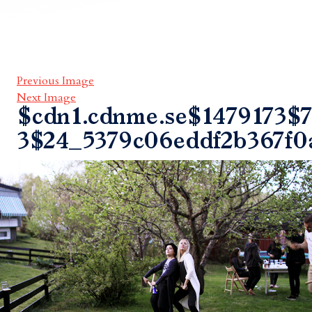
Previous Image
Next Image
$cdn1.cdnme.se$1479173$7
3$24_5379c06eddf2b367f0