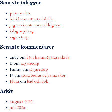
Senaste inläggen
på stranden
båt i hamn & ärta i skida
jag sa vi reste men aldrig var
i dag = på väg
sågaretorp
Senaste kommentarer
andy
om
båt i hamn & ärta i skida
B
om
sågaretorp
Fanny
om
sågaretorp
N
om
stora beslut och små skor
Flora
om
bad och bok
Arkiv
augusti 2026
juli 2026