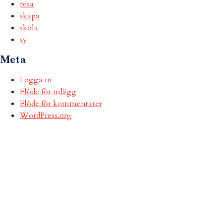
resa
skapa
skola
sy
Meta
Logga in
Flöde för inlägg
Flöde för kommentarer
WordPress.org