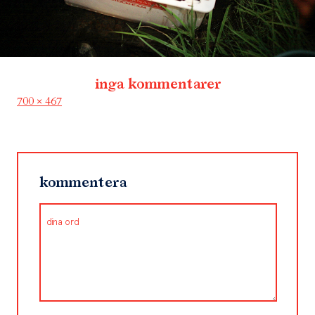
inga kommentarer
Full
700 × 467
size
kommentera