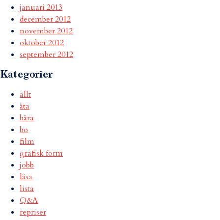
januari 2013
december 2012
november 2012
oktober 2012
september 2012
Kategorier
allt
äta
bära
bo
film
grafisk form
jobb
läsa
lista
Q&A
repriser