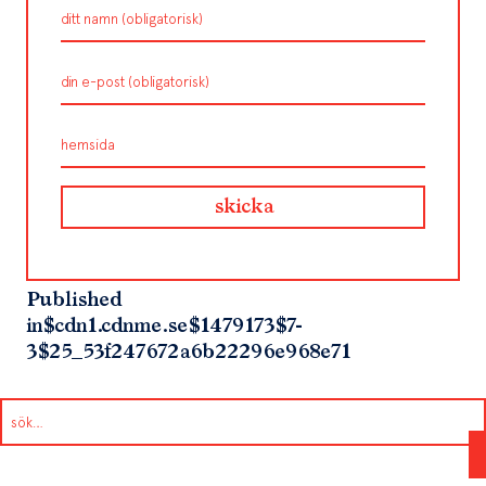
Published
in
$cdn1.cdnme.se$1479173$7-
3$25_53f247672a6b22296e968e71