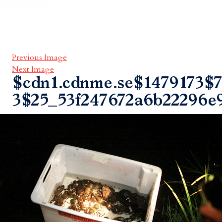
Previous Image
Next Image
$cdn1.cdnme.se$1479173$7
3$25_53f247672a6b22296e