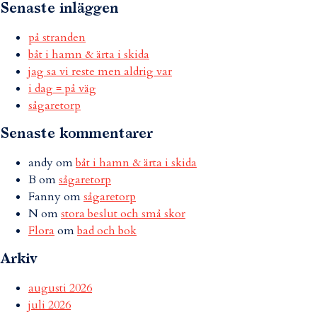
Senaste inläggen
på stranden
båt i hamn & ärta i skida
jag sa vi reste men aldrig var
i dag = på väg
sågaretorp
Senaste kommentarer
andy
om
båt i hamn & ärta i skida
B
om
sågaretorp
Fanny
om
sågaretorp
N
om
stora beslut och små skor
Flora
om
bad och bok
Arkiv
augusti 2026
juli 2026