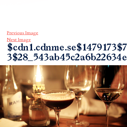
Previous Image
Next Image
$cdn1.cdnme.se$1479173$7
3$28_543ab45c2a6b22634e