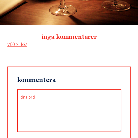
inga kommentarer
Full
700 × 467
size
kommentera