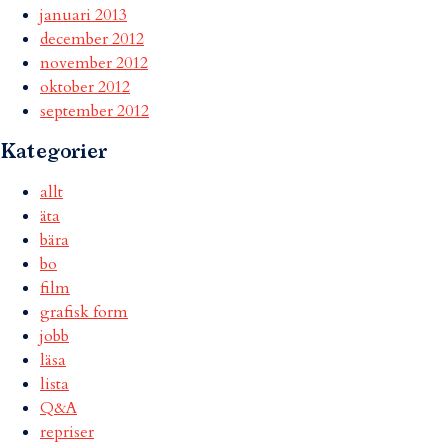
januari 2013
december 2012
november 2012
oktober 2012
september 2012
Kategorier
allt
äta
bära
bo
film
grafisk form
jobb
läsa
lista
Q&A
repriser