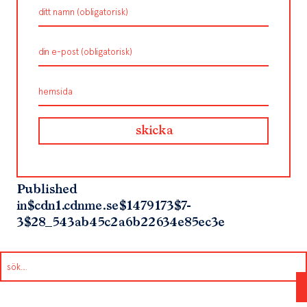
Published
in
$cdn1.cdnme.se$1479173$7-
3$28_543ab45c2a6b22634e85ec3e