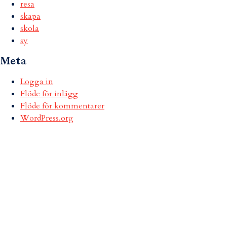
resa
skapa
skola
sy
Meta
Logga in
Flöde för inlägg
Flöde för kommentarer
WordPress.org