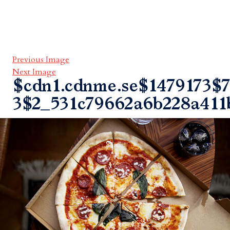
Previous Image
Next Image
$cdn1.cdnme.se$1479173$7
3$2_531c79662a6b228a411