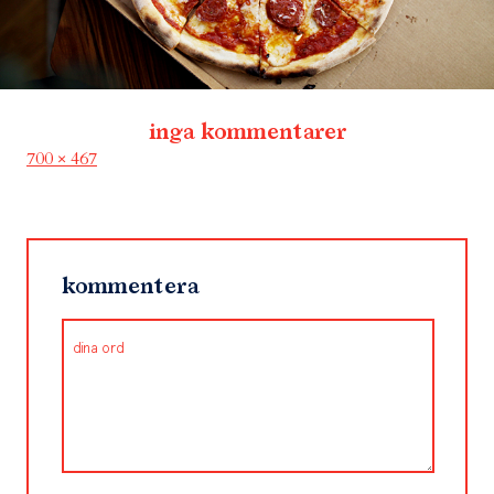
inga kommentarer
Full
700 × 467
size
kommentera