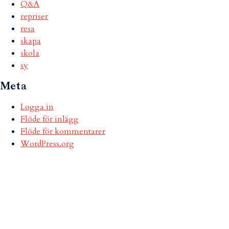
Q&A
repriser
resa
skapa
skola
sy
Meta
Logga in
Flöde för inlägg
Flöde för kommentarer
WordPress.org