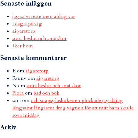
Senaste inläggen
jag sa vi reste men aldrig var
i dag = på väg
sågaretorp
stora beslut och små skor
åker hem
Senaste kommentarer
B
om
sågaretorp
Fanny
om
sågaretorp
N
om
stora beslut och små skor
Flora
om
bad och bok
sara
om
och snapsglasbuketten plockade jag då jag
långsamt långsamt drog vagnen för att mitt barn skulle
sova middag
Arkiv