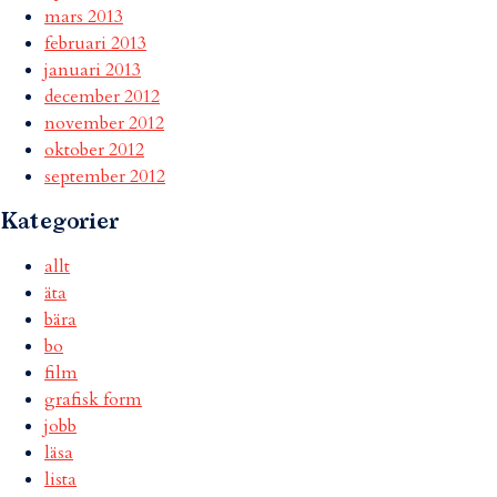
mars 2013
februari 2013
januari 2013
december 2012
november 2012
oktober 2012
september 2012
Kategorier
allt
äta
bära
bo
film
grafisk form
jobb
läsa
lista