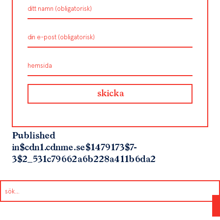
Published
in
$cdn1.cdnme.se$1479173$7-
3$2_531c79662a6b228a411b6da2