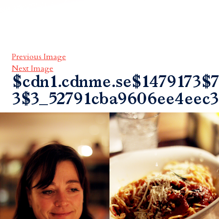
Previous Image
Next Image
$cdn1.cdnme.se$1479173$7
3$3_52791cba9606ee4eec3