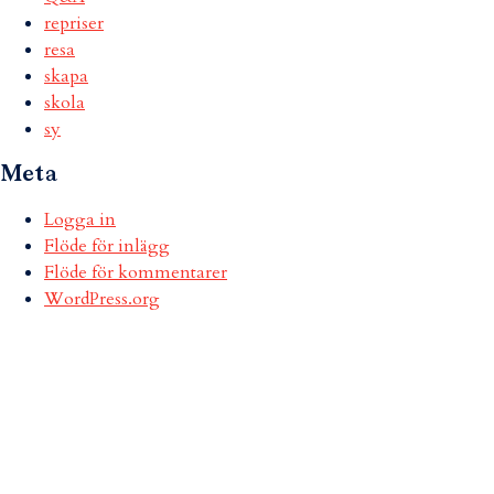
repriser
resa
skapa
skola
sy
Meta
Logga in
Flöde för inlägg
Flöde för kommentarer
WordPress.org