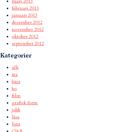
mars 2013
februari 2013
januari 2013
december 2012
november 2012
oktober 2012
september 2012
Kategorier
allt
äta
bära
bo
film
grafisk form
jobb
läsa
lista
Q&A