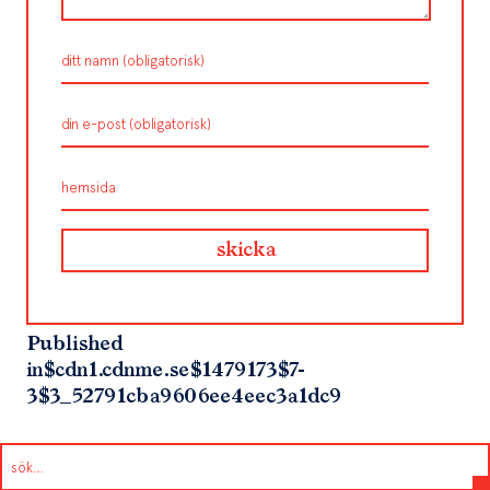
Published
in
$cdn1.cdnme.se$1479173$7-
3$3_52791cba9606ee4eec3a1dc9