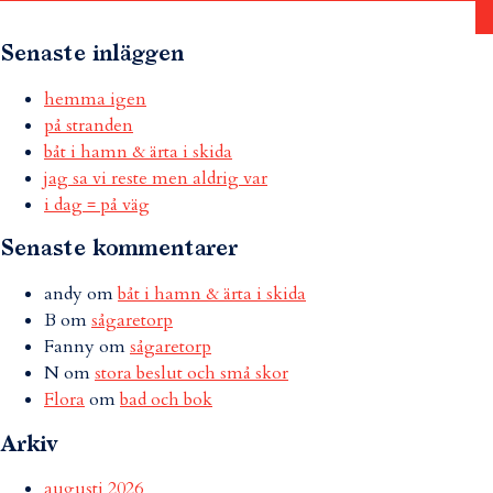
Senaste inläggen
hemma igen
på stranden
båt i hamn & ärta i skida
jag sa vi reste men aldrig var
i dag = på väg
Senaste kommentarer
andy
om
båt i hamn & ärta i skida
B
om
sågaretorp
Fanny
om
sågaretorp
N
om
stora beslut och små skor
Flora
om
bad och bok
Arkiv
augusti 2026