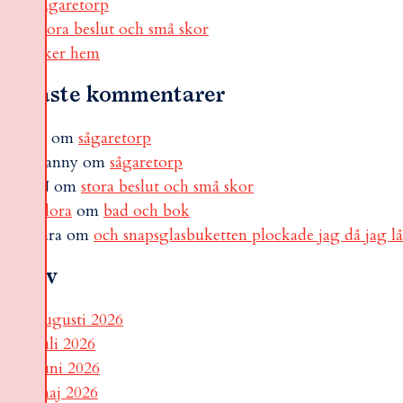
sågaretorp
stora beslut och små skor
åker hem
Senaste kommentarer
B
om
sågaretorp
Fanny
om
sågaretorp
N
om
stora beslut och små skor
Flora
om
bad och bok
sara
om
och snapsglasbuketten plockade jag då jag l
Arkiv
augusti 2026
juli 2026
juni 2026
maj 2026