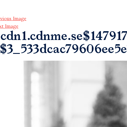
vious Image
xt Image
cdn1.cdnme.se$147917
$3_533dcac79606ee5e