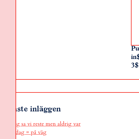
Pu
in
3$
Senaste inläggen
jag sa vi reste men aldrig var
i dag = på väg