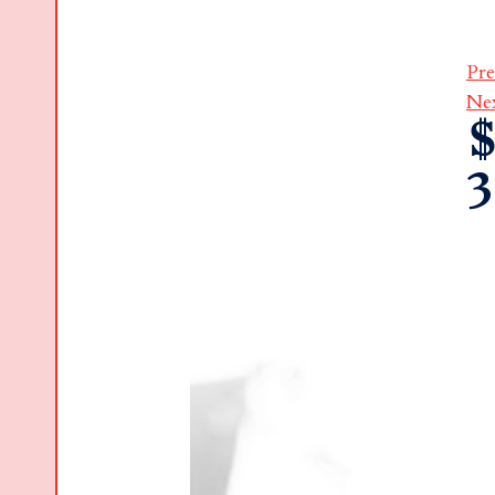
Pre
Ne
$
3