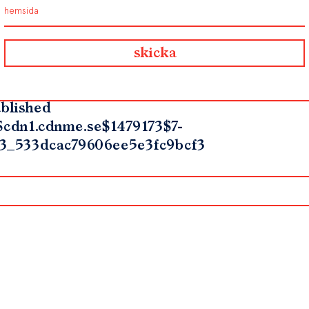
blished
$cdn1.cdnme.se$1479173$7-
3_533dcac79606ee5e3fc9bcf3