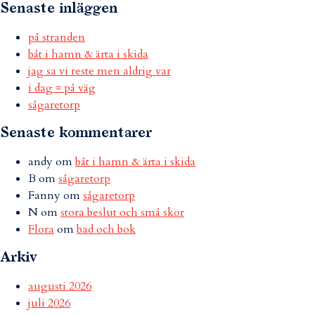
Senaste inläggen
på stranden
båt i hamn & ärta i skida
jag sa vi reste men aldrig var
i dag = på väg
sågaretorp
Senaste kommentarer
andy
om
båt i hamn & ärta i skida
B
om
sågaretorp
Fanny
om
sågaretorp
N
om
stora beslut och små skor
Flora
om
bad och bok
Arkiv
augusti 2026
juli 2026