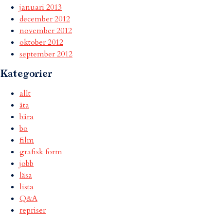
januari 2013
december 2012
november 2012
oktober 2012
september 2012
Kategorier
allt
äta
bära
bo
film
grafisk form
jobb
läsa
lista
Q&A
repriser