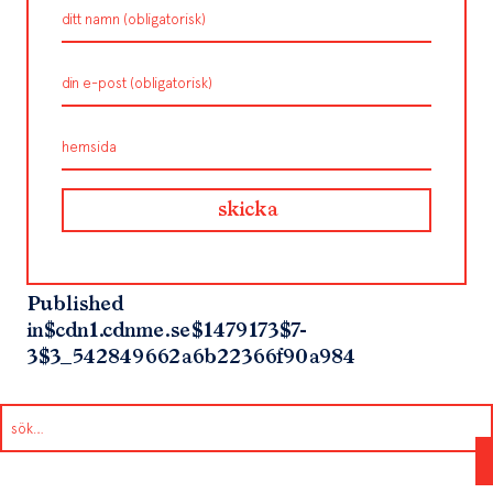
Published
in
$cdn1.cdnme.se$1479173$7-
3$3_542849662a6b22366f90a984