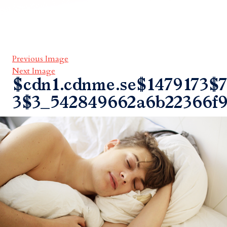
Previous Image
Next Image
$cdn1.cdnme.se$1479173$7
3$3_542849662a6b22366f