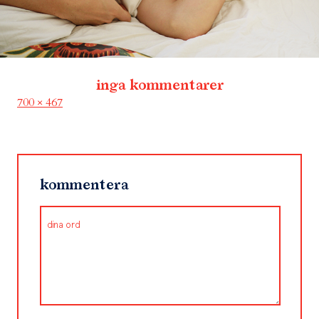
inga kommentarer
Full
700 × 467
size
kommentera