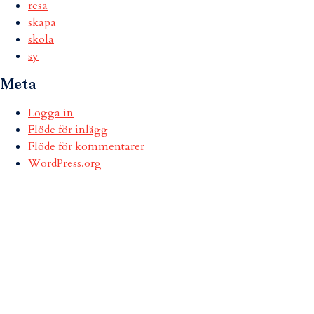
resa
skapa
skola
sy
Meta
Logga in
Flöde för inlägg
Flöde för kommentarer
WordPress.org