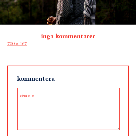
inga kommentarer
Full
700 × 467
size
kommentera