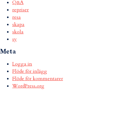
Q&A
repriser
resa
skapa
skola
sy
Meta
Logga in
Flöde för inlägg
Flöde för kommentarer
WordPress.org