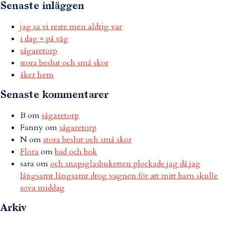
Senaste inläggen
jag sa vi reste men aldrig var
i dag = på väg
sågaretorp
stora beslut och små skor
åker hem
Senaste kommentarer
B
om
sågaretorp
Fanny
om
sågaretorp
N
om
stora beslut och små skor
Flora
om
bad och bok
sara
om
och snapsglasbuketten plockade jag då jag
långsamt långsamt drog vagnen för att mitt barn skulle
sova middag
Arkiv