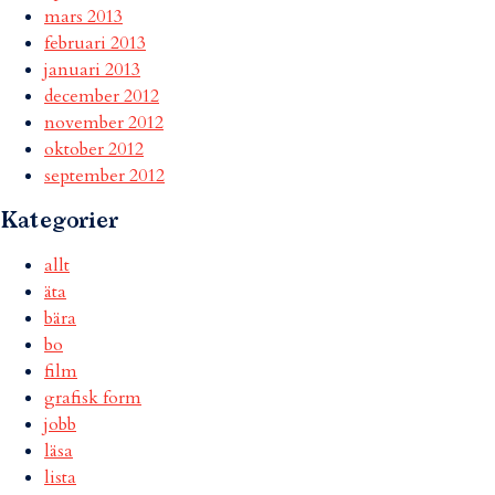
mars 2013
februari 2013
januari 2013
december 2012
november 2012
oktober 2012
september 2012
Kategorier
allt
äta
bära
bo
film
grafisk form
jobb
läsa
lista