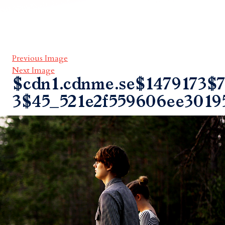
Previous Image
Next Image
$cdn1.cdnme.se$1479173$7
3$45_521e2f559606ee3019