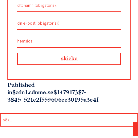
Published
in
$cdn1.cdnme.se$1479173$7-
3$45_521e2f559606ee30195a3e4f