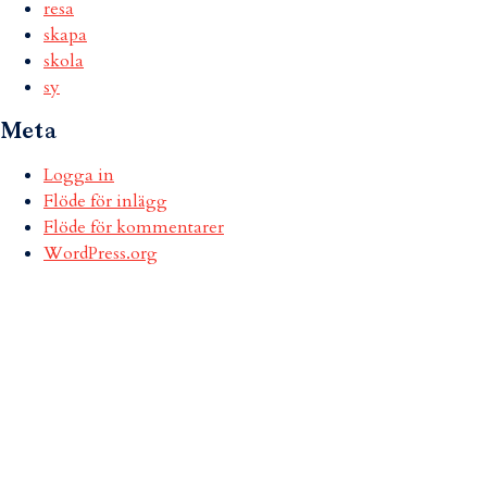
resa
skapa
skola
sy
Meta
Logga in
Flöde för inlägg
Flöde för kommentarer
WordPress.org