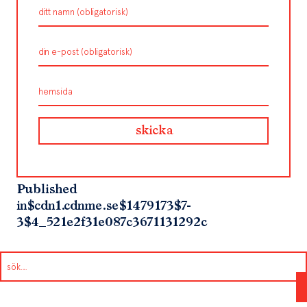
Published
in
$cdn1.cdnme.se$1479173$7-
3$4_521e2f31e087c3671131292c