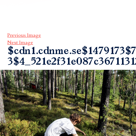
Previous Image
Next Image
$cdn1.cdnme.se$1479173$7
3$4_521e2f31e087c3671131