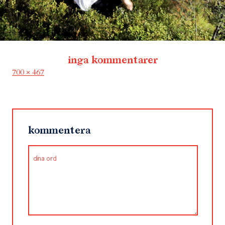
inga kommentarer
Full
700 × 467
size
kommentera