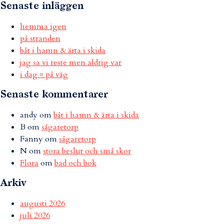
Senaste inläggen
hemma igen
på stranden
båt i hamn & ärta i skida
jag sa vi reste men aldrig var
i dag = på väg
Senaste kommentarer
andy
om
båt i hamn & ärta i skida
B
om
sågaretorp
Fanny
om
sågaretorp
N
om
stora beslut och små skor
Flora
om
bad och bok
Arkiv
augusti 2026
juli 2026