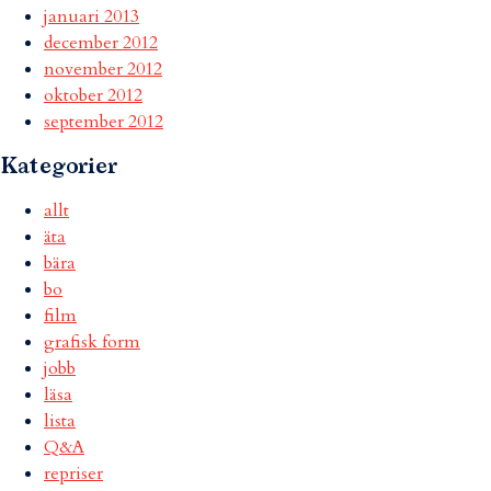
januari 2013
december 2012
november 2012
oktober 2012
september 2012
Kategorier
allt
äta
bära
bo
film
grafisk form
jobb
läsa
lista
Q&A
repriser