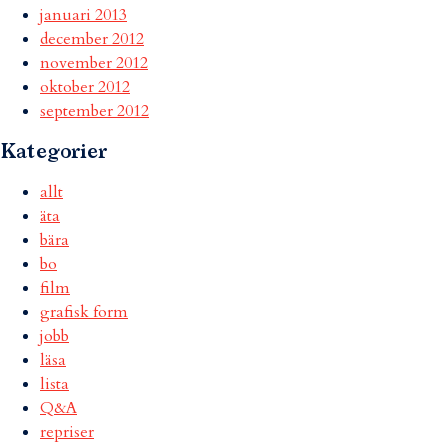
januari 2013
december 2012
november 2012
oktober 2012
september 2012
Kategorier
allt
äta
bära
bo
film
grafisk form
jobb
läsa
lista
Q&A
repriser