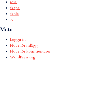
resa
skapa
skola
sy
Meta
Logga in
Flöde för inlägg
Flöde för kommentarer
WordPress.org