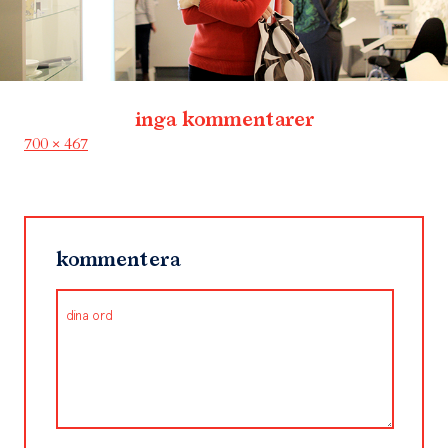
inga kommentarer
Full
700 × 467
size
kommentera