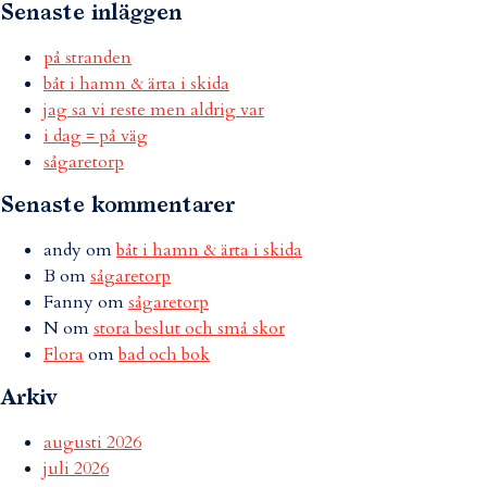
Senaste inläggen
på stranden
båt i hamn & ärta i skida
jag sa vi reste men aldrig var
i dag = på väg
sågaretorp
Senaste kommentarer
andy
om
båt i hamn & ärta i skida
B
om
sågaretorp
Fanny
om
sågaretorp
N
om
stora beslut och små skor
Flora
om
bad och bok
Arkiv
augusti 2026
juli 2026