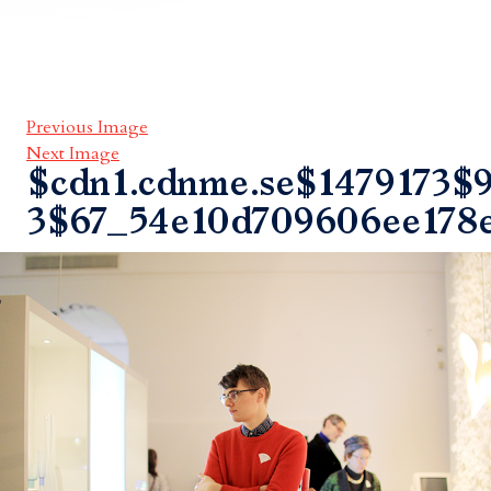
Previous Image
Next Image
$cdn1.cdnme.se$1479173$9
3$67_54e10d709606ee178e