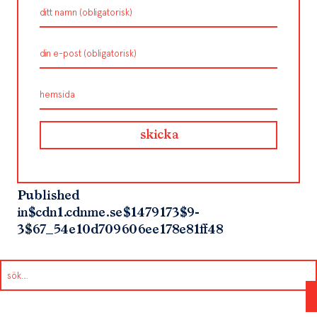
Published
in
$cdn1.cdnme.se$1479173$9-
3$67_54e10d709606ee178e81ff48