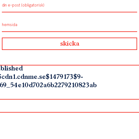
blished
$cdn1.cdnme.se$1479173$9-
69_54e10d702a6b2279210823ab