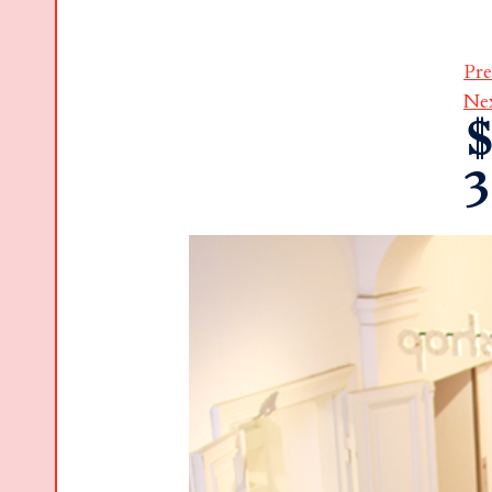
Pre
Ne
$
3