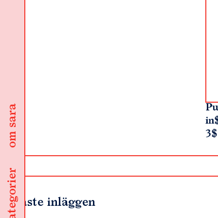
Pu
om sara
in
3$
kategorier
Senaste inläggen