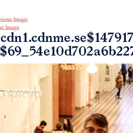
vious Image
xt Image
cdn1.cdnme.se$147917
$69_54e10d702a6b22