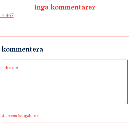
inga kommentarer
l
 × 467
kommentera