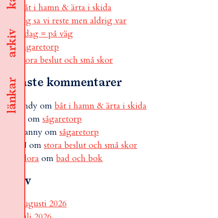
båt i hamn & ärta i skida
jag sa vi reste men aldrig var
i dag = på väg
arkiv
sågaretorp
stora beslut och små skor
Senaste kommentarer
länkar
andy
om
båt i hamn & ärta i skida
B
om
sågaretorp
Fanny
om
sågaretorp
N
om
stora beslut och små skor
Flora
om
bad och bok
Arkiv
augusti 2026
juli 2026