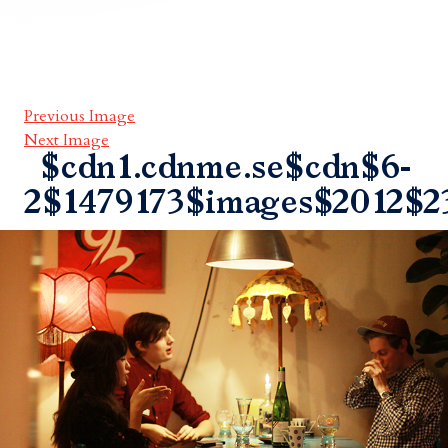
Previous Image
Next Image
$cdn1.cdnme.se$cdn$6-
2$1479173$images$2012$2