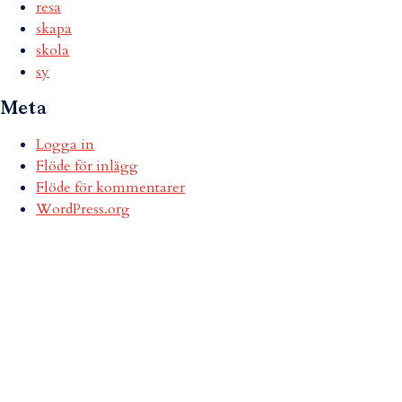
resa
skapa
skola
sy
Meta
Logga in
Flöde för inlägg
Flöde för kommentarer
WordPress.org