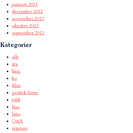
januari 2013
december 2012
november 2012
oktober 2012
september 2012
Kategorier
allt
äta
bära
bo
film
grafisk form
jobb
läsa
lista
Q&A
repriser