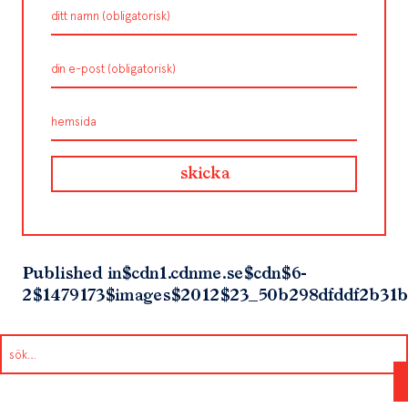
Published in
$cdn1.cdnme.se$cdn$6-
2$1479173$images$2012$23_50b298dfddf2b31