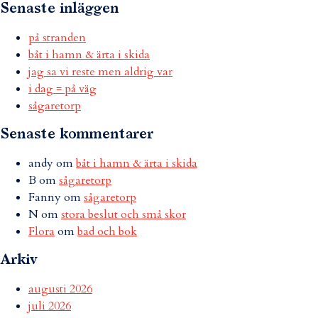
Senaste inläggen
på stranden
båt i hamn & ärta i skida
jag sa vi reste men aldrig var
i dag = på väg
sågaretorp
Senaste kommentarer
andy
om
båt i hamn & ärta i skida
B
om
sågaretorp
Fanny
om
sågaretorp
N
om
stora beslut och små skor
Flora
om
bad och bok
Arkiv
augusti 2026
juli 2026