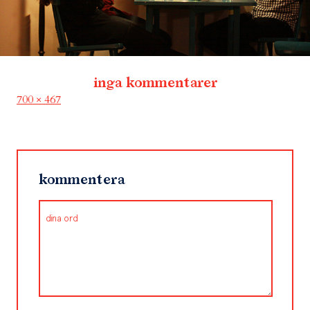
inga kommentarer
Full
700 × 467
size
kommentera