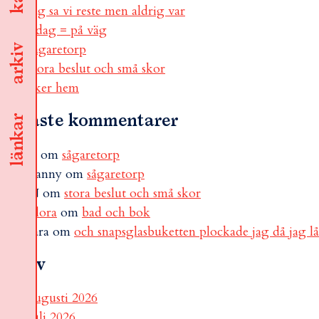
jag sa vi reste men aldrig var
i dag = på väg
sågaretorp
arkiv
stora beslut och små skor
åker hem
Senaste kommentarer
länkar
B
om
sågaretorp
Fanny
om
sågaretorp
N
om
stora beslut och små skor
Flora
om
bad och bok
sara
om
och snapsglasbuketten plockade jag då jag l
Arkiv
augusti 2026
juli 2026