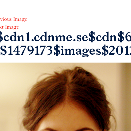
vious Image
xt Image
$cdn1.cdnme.se$cdn$6
$1479173$images$20