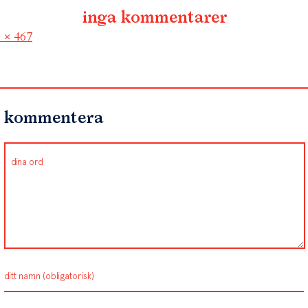
inga kommentarer
l
 × 467
kommentera