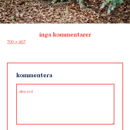
inga kommentarer
Full
700 × 467
size
kommentera