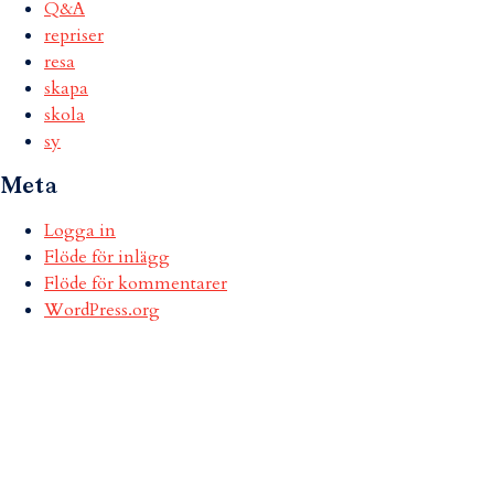
Q&A
repriser
resa
skapa
skola
sy
Meta
Logga in
Flöde för inlägg
Flöde för kommentarer
WordPress.org