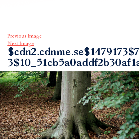
Previous Image
Next Image
$cdn2.cdnme.se$1479173$7
3$10_51cb5a0addf2b30af1