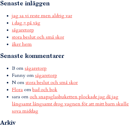
Senaste inläggen
jag sa vi reste men aldrig var
i dag = på väg
sågaretorp
stora beslut och små skor
åker hem
Senaste kommentarer
B
om
sågaretorp
Fanny
om
sågaretorp
N
om
stora beslut och små skor
Flora
om
bad och bok
sara
om
och snapsglasbuketten plockade jag då jag
långsamt långsamt drog vagnen för att mitt barn skulle
sova middag
Arkiv