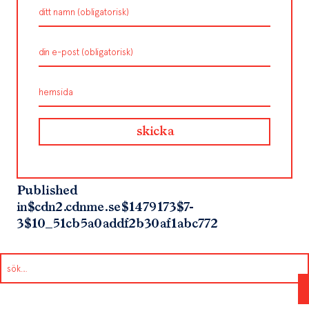
Published
in
$cdn2.cdnme.se$1479173$7-
3$10_51cb5a0addf2b30af1abc772