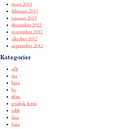
mars 2013
februari 2013
januari 2013
december 2012
november 2012
oktober 2012
september 2012
Kategorier
allt
äta
bära
bo
film
grafisk form
jobb
läsa
lista