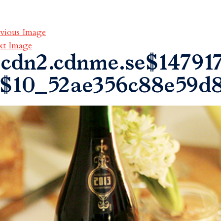
vious Image
xt Image
cdn2.cdnme.se$147917
$10_52ae356c88e59d