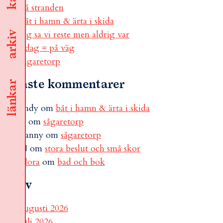
på stranden
båt i hamn & ärta i skida
jag sa vi reste men aldrig var
arkiv
i dag = på väg
sågaretorp
Senaste kommentarer
länkar
andy
om
båt i hamn & ärta i skida
B
om
sågaretorp
Fanny
om
sågaretorp
N
om
stora beslut och små skor
Flora
om
bad och bok
Arkiv
augusti 2026
juli 2026