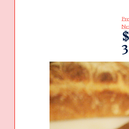
Pre
Ne
$
3