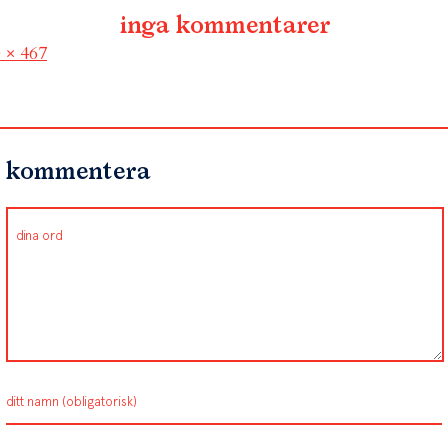
inga kommentarer
l
 × 467
kommentera