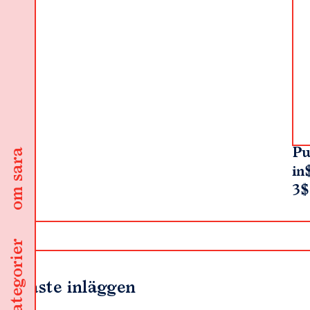
Pu
om sara
in
3$
kategorier
Senaste inläggen