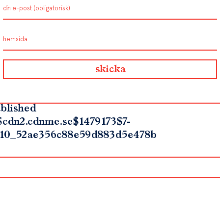
blished
$cdn2.cdnme.se$1479173$7-
10_52ae356c88e59d883d5e478b