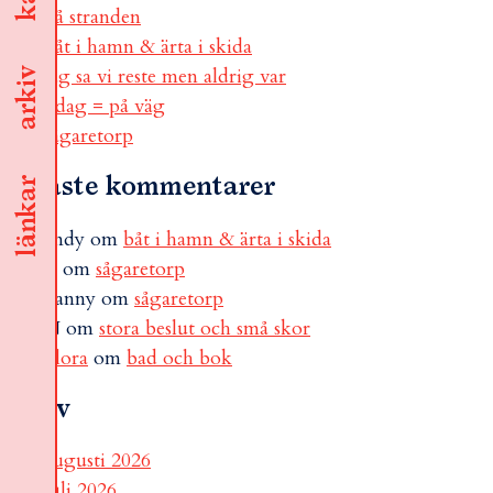
på stranden
båt i hamn & ärta i skida
jag sa vi reste men aldrig var
arkiv
i dag = på väg
sågaretorp
Senaste kommentarer
länkar
andy
om
båt i hamn & ärta i skida
B
om
sågaretorp
Fanny
om
sågaretorp
N
om
stora beslut och små skor
Flora
om
bad och bok
Arkiv
augusti 2026
juli 2026