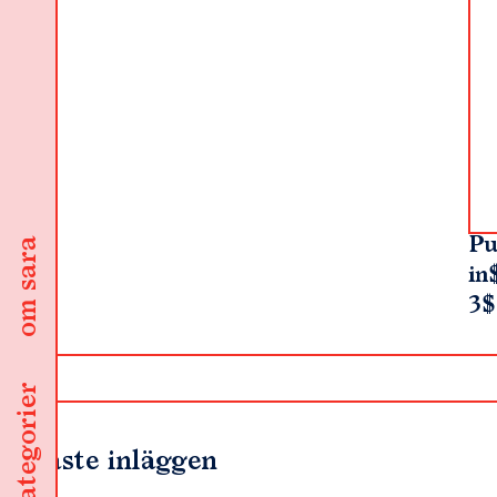
Pu
om sara
in
3$
kategorier
Senaste inläggen