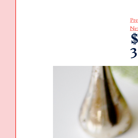
Pre
Ne
$
3