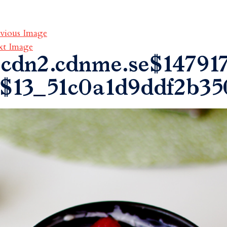
vious Image
xt Image
cdn2.cdnme.se$147917
$13_51c0a1d9ddf2b35