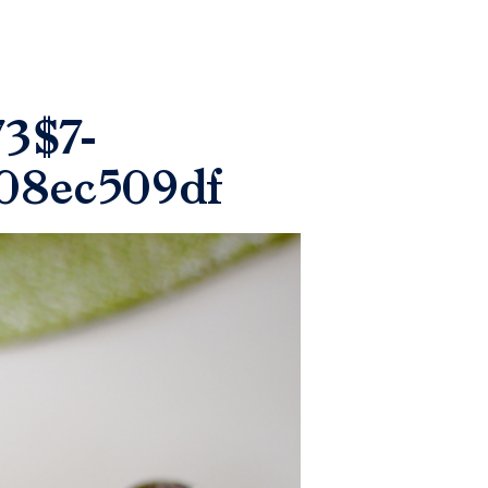
3$7-
08ec509df