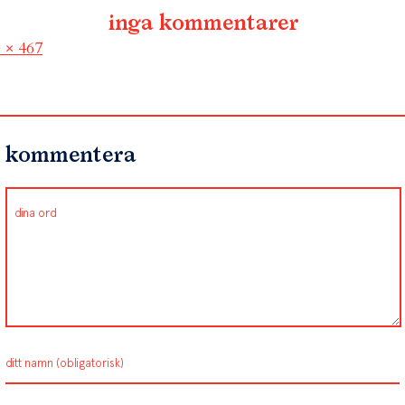
inga kommentarer
l
 × 467
kommentera