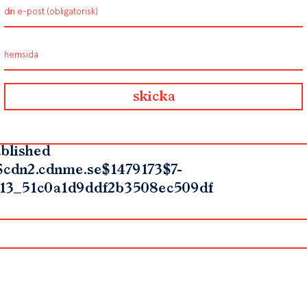
blished
$cdn2.cdnme.se$1479173$7-
13_51c0a1d9ddf2b3508ec509df