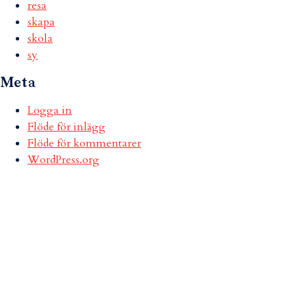
resa
skapa
skola
sy
Meta
Logga in
Flöde för inlägg
Flöde för kommentarer
WordPress.org