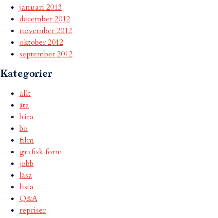
januari 2013
december 2012
november 2012
oktober 2012
september 2012
Kategorier
allt
äta
bära
bo
film
grafisk form
jobb
läsa
lista
Q&A
repriser