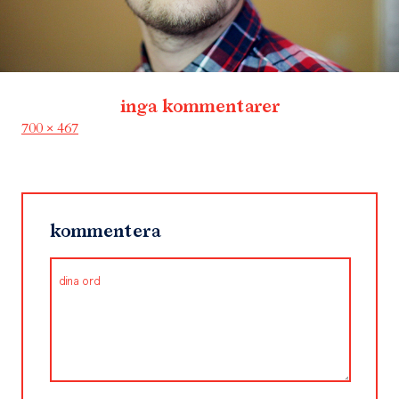
inga kommentarer
Full
700 × 467
size
kommentera