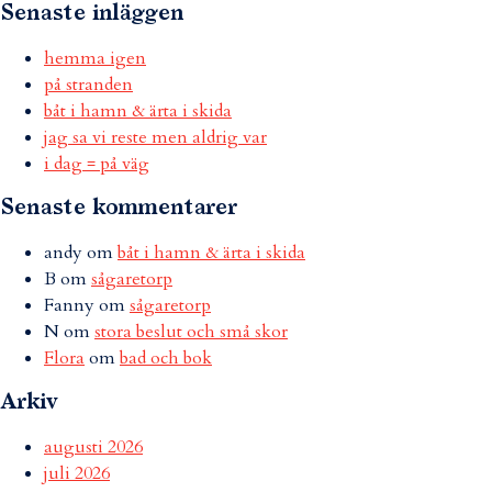
Senaste inläggen
hemma igen
på stranden
båt i hamn & ärta i skida
jag sa vi reste men aldrig var
i dag = på väg
Senaste kommentarer
andy
om
båt i hamn & ärta i skida
B
om
sågaretorp
Fanny
om
sågaretorp
N
om
stora beslut och små skor
Flora
om
bad och bok
Arkiv
augusti 2026
juli 2026