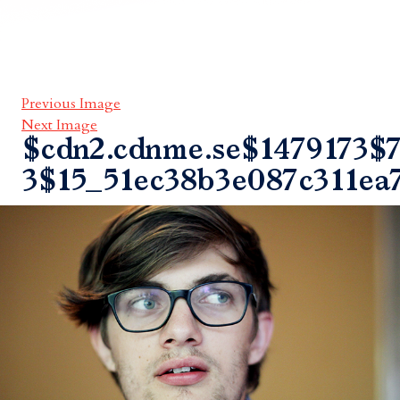
Previous Image
Next Image
$cdn2.cdnme.se$1479173$7
3$15_51ec38b3e087c311ea