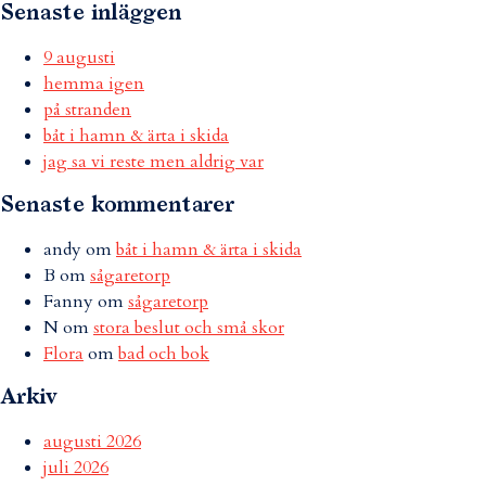
Senaste inläggen
9 augusti
hemma igen
på stranden
båt i hamn & ärta i skida
jag sa vi reste men aldrig var
Senaste kommentarer
andy
om
båt i hamn & ärta i skida
B
om
sågaretorp
Fanny
om
sågaretorp
N
om
stora beslut och små skor
Flora
om
bad och bok
Arkiv
augusti 2026
juli 2026