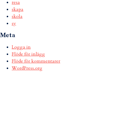
resa
skapa
skola
sy
Meta
Logga in
Flöde för inlägg
Flöde för kommentarer
WordPress.org