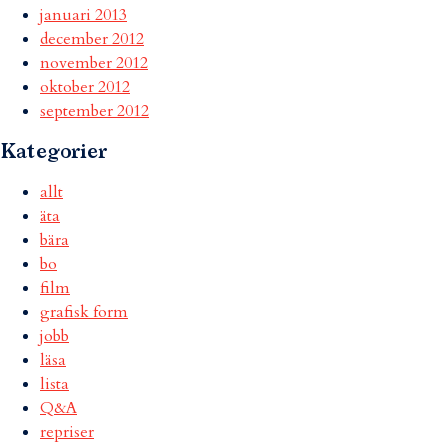
januari 2013
december 2012
november 2012
oktober 2012
september 2012
Kategorier
allt
äta
bära
bo
film
grafisk form
jobb
läsa
lista
Q&A
repriser