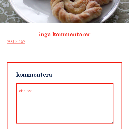
inga kommentarer
Full
700 × 467
size
kommentera