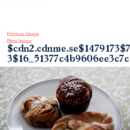
Previous Image
Next Image
$cdn2.cdnme.se$1479173$7
3$16_51377c4b9606ee3c7c